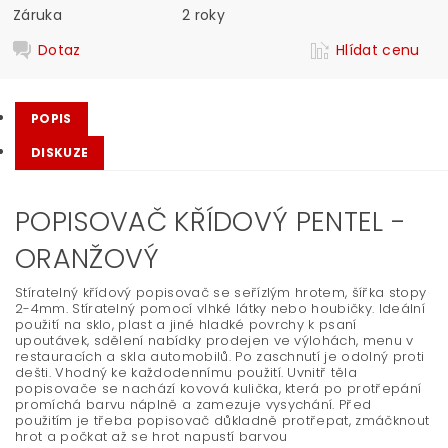
Záruka
2 roky
Dotaz
Hlídat cenu
POPIS
DISKUZE
POPISOVAČ KŘÍDOVÝ PENTEL -
ORANŽOVÝ
Stíratelný křídový popisovač se seřízlým hrotem, šířka stopy
2-4mm. Stíratelný pomocí vlhké látky nebo houbičky. Ideální
použití na sklo, plast a jiné hladké povrchy k psaní
upoutávek, sdělení nabídky prodejen ve výlohách, menu v
restauracích a skla automobilů. Po zaschnutí je odolný proti
dešti. Vhodný ke každodennímu použití. Uvnitř těla
popisovače se nachází kovová kulička, která po protřepání
promíchá barvu náplně a zamezuje vysychání. Před
použitím je třeba popisovač důkladně protřepat, zmáčknout
hrot a počkat až se hrot napustí barvou