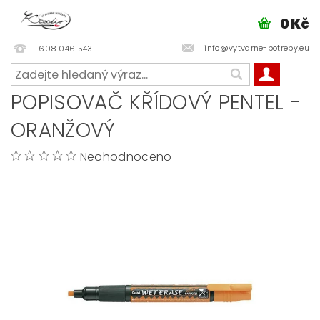
0 Kč
info@vytvarne-potreby.eu
608 046 543
POPISOVAČ KŘÍDOVÝ PENTEL -
ORANŽOVÝ
Neohodnoceno