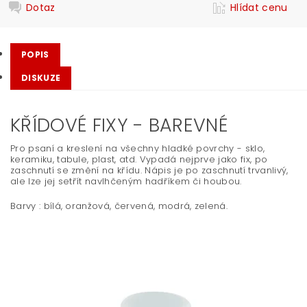
Dotaz
Hlídat cenu
POPIS
DISKUZE
KŘÍDOVÉ FIXY - BAREVNÉ
Pro psaní a kreslení na všechny hladké povrchy - sklo,
keramiku, tabule, plast, atd. Vypadá nejprve jako fix, po
zaschnutí se změní na křídu. Nápis je po zaschnutí trvanlivý,
ale lze jej setřít navlhčeným hadříkem či houbou.
Barvy : bílá, oranžová, červená, modrá, zelená.