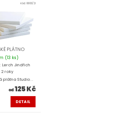
Kód:
8800/21
SKÉ PLÁTNO
em
(13 ks)
:
Lerch Jindřich
 2 roky
á plátna Studio...
125 Kč
od
DETAIL