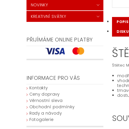
NOVINKY
KREATIVNÍ SVÁTKY
POPIS
DISKU
PŘIJÍMÁME ONLINE PLATBY
ŠT
Štětec M
modře
INFORMACE PRO VÁS
vhodn
techn
Kontakty
tmavě
Ceny dopravy
dostup
Věrnostní sleva
Obchodní podmínky
Rady a návody
SOU
Fotogalerie