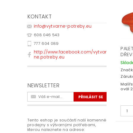
KONTAKT
info
@
vytvarne-potreby.eu
608 046 543
777 604 089
PALE
http://www.facebook.com/vytvar
DŘEV
ne.potreby.eu
Skla
Značk
Záruka
Malíř
NEWSLETTER
ovál 
Tento eshop je součástí naší kamenné
prodejny s výtvarnými potřebami,
kterou naleznete na adrese: