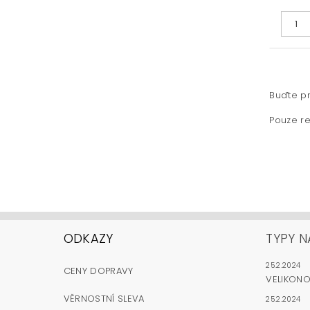
Buďte pr
Pouze re
ODKAZY
TYPY N
25.2.2024
CENY DOPRAVY
VELIKON
VĚRNOSTNÍ SLEVA
25.2.2024