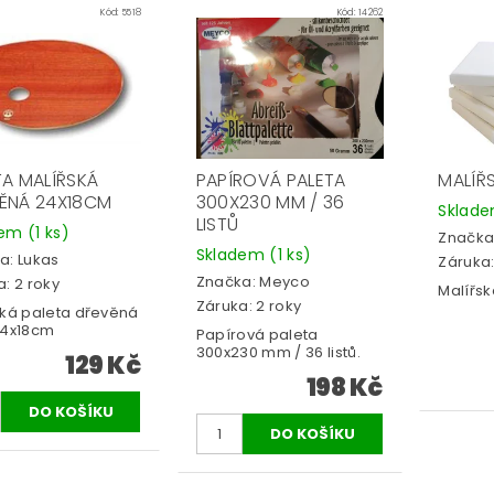
Kód:
5518
Kód:
14262
TA MALÍŘSKÁ
PAPÍROVÁ PALETA
MALÍŘ
ĚNÁ 24X18CM
300X230 MM / 36
Sklad
LISTŮ
dem
(1 ks)
Značka
Skladem
(1 ks)
a:
Lukas
Záruka:
Značka:
Meyco
: 2 roky
Malířsk
Záruka: 2 roky
ská paleta dřevěná
24x18cm
Papírová paleta
300x230 mm / 36 listů.
129 Kč
198 Kč