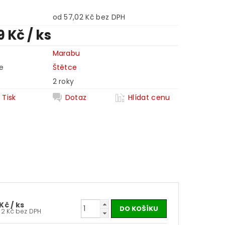
od 57,02 Kč bez DPH
9 Kč
/ ks
Marabu
e
Štětce
2 roky
Tisk
Dotaz
Hlídat cenu
 Kč
/ ks
57,02 Kč bez DPH