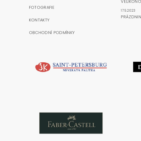
VELIKONO
FOTOGRAFIE
17.5.2023
PRÁZDNI
KONTAKTY
OBCHODNÍ PODMÍNKY