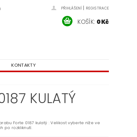
|
u
PŘIHLÁŠENÍ
REGISTRACE
KOŠÍK:
0 Kč
KONTAKTY
0187 KULATÝ
rabu Forte 0187 kulatý : Velikost vyberte níže ve
h po rozkliknutí.