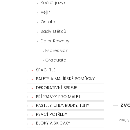
Kočičí jazyk
Vějíř
Ostatní
Sady štětců
Daler Rowney
Espression
Graduate
ŠPACHTLE
PALETY A MALÍŘSKÉ POMŮCKY
DEKORATIVNÍ SPREJE
PŘÍPRAVKY PRO MALBU
ZVO
PASTELY, UHLY, RUDKY, TUHY
PSACÍ POTŘEBY
0187/5/
BLOKY A SKICÁKY