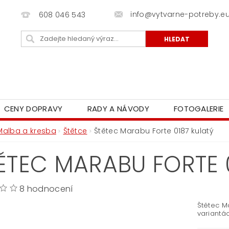
info@vytvarne-potreby.e
608 046 543
CENY DOPRAVY
RADY A NÁVODY
FOTOGALERIE
Malba a kresba
Štětce
Štětec Marabu Forte 0187 kulatý
ĚTEC MARABU FORTE 
8 hodnocení
Štětec Ma
variantác