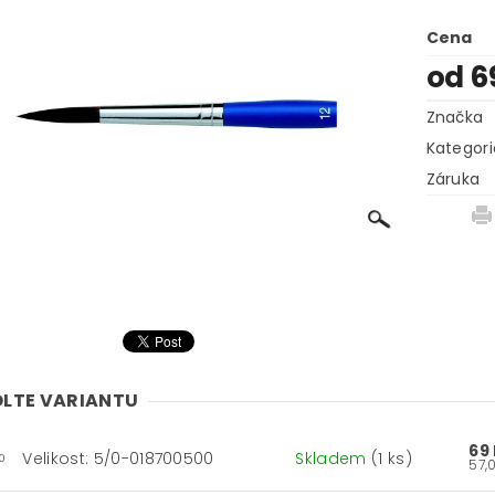
Cena
od 6
Značka
Kategori
Záruka
LTE VARIANTU
69
Velikost: 5/0-018700500
Skladem
(1 ks)
0