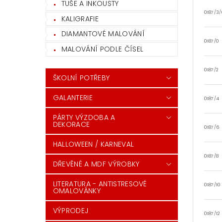
TUŠE A INKOUSTY
0187/3/
KALIGRAFIE
DIAMANTOVÉ MALOVÁNÍ
0187/0
MALOVÁNÍ PODLE ČÍSEL
0187/2
ŠKOLNÍ POTŘEBY
GALANTERIE
0187/4
PÁRTY VÝZDOBA A
DEKORACE
0187/6
HALLOWEEN / KARNEVAL
0187/8
DŘEVĚNÉ A MDF VÝROBKY
LITERATURA - ANTISTRESOVÉ
0187/10
OMALOVÁNKY
VÝPRODEJ
0187/12