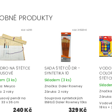
OBNÉ PRODUKTY
Kód:
14266
Kód:
216920110
DRO NA ŠTĚTCE
SADA ŠTĚTCŮ DR -
VODO
BUSOVÉ
SYNTETIKA 10
COLOR
ŠTĚTC
dem
(3 ks)
Skladem
(3 ks)
Sklad
a:
Meyco
Značka:
Daler Rowney
Značka
: 2 roky
Záruka: 2 roky
Záruka:
sový penál na
Souprava syntetických
 33 x 36 cm
štětců Daler Rowney 10ks
Vodové
18 ks + 
240 Kč
329 Kč