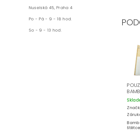
Nuselská 45, Praha 4
Po - Pá - 9 - 18 hod.
POD
So - 9 - 13 hod.
POUZ
BAM
Skla
Značk
Záruka
Bambu
štětce