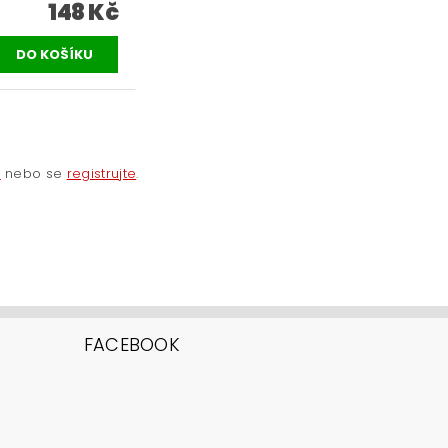
148 Kč
e
nebo se
registrujte
.
FACEBOOK