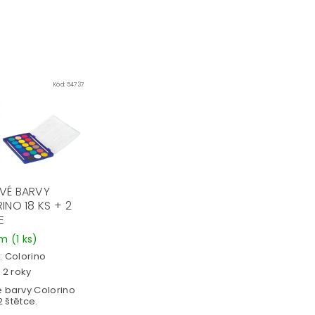
Kód:
54737
VÉ BARVY
INO 18 KS + 2
E
em
(1 ks)
:
Colorino
 2 roky
 barvy Colorino
2 štětce.