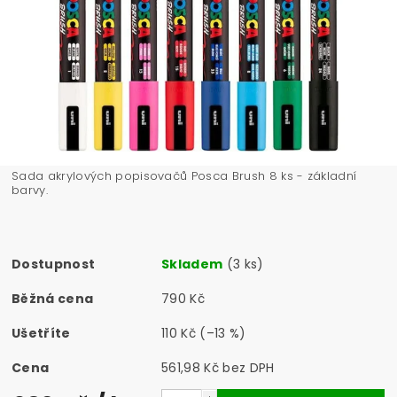
Sada akrylových popisovačů Posca Brush 8 ks - základní
barvy.
Dostupnost
Skladem
(3 ks)
Běžná cena
790 Kč
Ušetříte
110 Kč
(–13 %)
Cena
561,98 Kč bez DPH