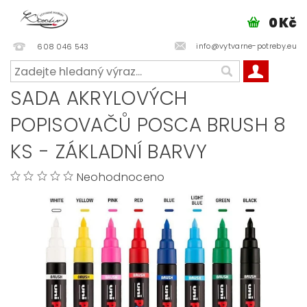
0 Kč
info@vytvarne-potreby.eu
608 046 543
SADA AKRYLOVÝCH
POPISOVAČŮ POSCA BRUSH 8
KS - ZÁKLADNÍ BARVY
Neohodnoceno