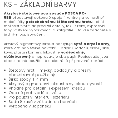
KS - ZÁKLADNÍ BARVY
Akrylové štětcové popisovače POSCA PC-
5BR
představují dokonalé spojení kontroly a volnosti při
malbě. Díky
poloohebnému štětcovému hrotu
nabízí
možnost tvořit jak precizní detaily, tak i široké, expresivní
tahy. Vrstvení, vybarvování či kaligrafie – to vše zvládnete s
jediným popisovačem.
Akrylový pigmentový inkoust poskytuje
syté a krycí barvy
,
které drží na většině povrchů – papíru, kartonu, dřevu, skle,
kovu, plastu i kameni. Inkoust je
voděodolný,
stálobarevný
a neprosakuje skrz papír. Popisovače jsou
oboustranně použitelné a okamžitě připravené k práci.
Štětcový hrot – měkký, poddajný a přesný -
oboustranně použitelný
Šířka stopy: 1–4 mm
Akrylový pigmentový inkoust s vysokou kryvostí
Vhodné pro detailní i expresivní kresbu
Odolné proti vodě a světlu
Pro použití v interiéru i exteriéru
Sada 8 kusů v základních barvách
Vyrobeno v Japonsku