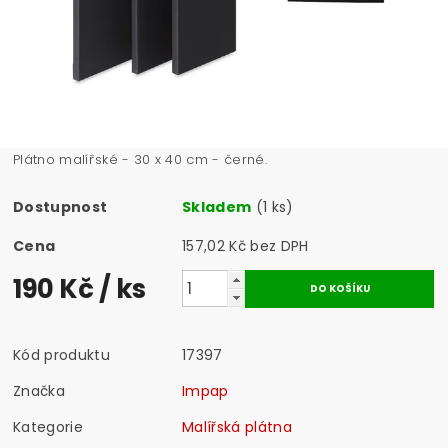
Plátno malířské - 30 x 40 cm - černé.
Dostupnost
Skladem
(1 ks)
Cena
157,02 Kč bez DPH
190 Kč
/ ks
Kód produktu
17397
Značka
Impap
Kategorie
Malířská plátna