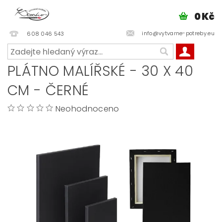
0 Kč
info@vytvarne-potreby.eu
608 046 543
PLÁTNO MALÍŘSKÉ - 30 X 40
CM - ČERNÉ
Neohodnoceno