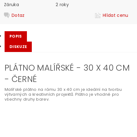
Záruka
2 roky
Dotaz
Hlídat cenu
POPIS
DISKUZE
PLÁTNO MALÍŘSKÉ - 30 X 40 CM
- ČERNÉ
Malířské plátno na rámu 30 x 40 cm je ideální na tvorbu
výtvarných a kreativních projektů. Plátno je vhodné pro
všechny druhy barev.