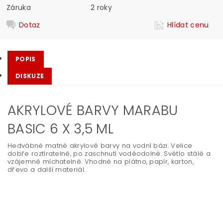
Záruka
2 roky
Dotaz
Hlídat cenu
POPIS
DISKUZE
AKRYLOVÉ BARVY MARABU
BASIC 6 X 3,5 ML
Hedvábně matné akrylové barvy na vodní bázi. Velice
dobře roztíratelné, po zaschnutí voděodolné. Světlo stálé a
vzájemně míchatelné. Vhodné na plátno, papír, karton,
dřevo a další materiál.