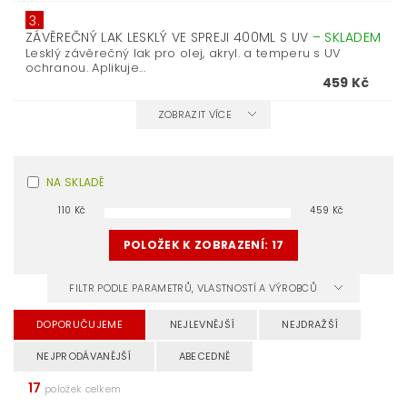
3.
ZÁVĚREČNÝ LAK LESKLÝ VE SPREJI 400ML S UV
–
SKLADEM
Lesklý závěrečný lak pro olej, akryl. a temperu s UV
ochranou. Aplikuje...
459 Kč
ZOBRAZIT VÍCE
NA SKLADĚ
110
Kč
459
Kč
POLOŽEK K ZOBRAZENÍ:
17
FILTR PODLE PARAMETRŮ, VLASTNOSTÍ A VÝROBCŮ
DOPORUČUJEME
NEJLEVNĚJŠÍ
NEJDRAŽŠÍ
NEJPRODÁVANĚJŠÍ
ABECEDNĚ
17
položek celkem