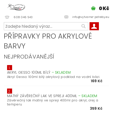
0 Kč
info@vytvarne-potreby.eu
608 046 543
PŘÍPRAVKY PRO AKRYLOVÉ
BARVY
NEJPRODÁVANĚJŠÍ
1.
AKRYL GESSO 100ML BÍLÝ
–
SKLADEM
Akryl Gesso 100ml bílý akrylový podklad na vodní bázi.
169 Kč
2.
MATNÝ ZÁVĚREČNÝ LAK VE SPREJI 400ML
–
SKLADEM
Závěrečný lak matný ve spreji 400ml pro akryl, olej a
temperu
359 Kč