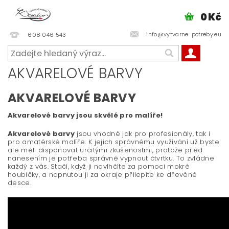
0 Kč
info@vytvarne-potreby.eu
608 046 543
AKVARELOVÉ BARVY
AKVARELOVÉ BARVY
Akvarelové barvy jsou skvělé pro malíře!
Akvarelové barvy
jsou vhodné jak pro profesionály, tak i
pro amatérské malíře. K jejich správnému využívání už byste
ale měli disponovat určitými zkušenostmi, protože před
nanesením je potřeba správně vypnout čtvrtku. To zvládne
každý z vás. Stačí, když ji navlhčíte za pomoci mokré
houbičky, a napnutou ji za okraje přilepíte ke dřevěné
desce.