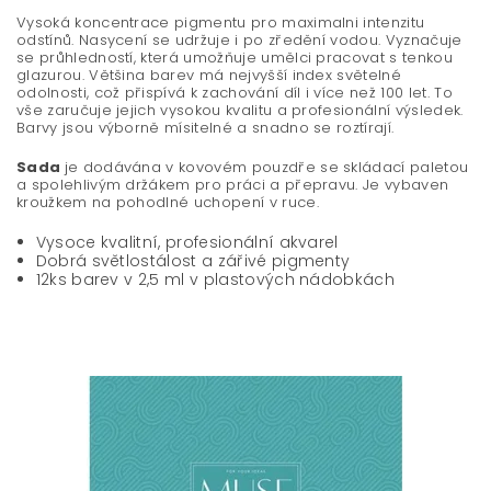
Vysoká koncentrace pigmentu pro maximalni intenzitu
odstínů. Nasycení se udržuje i po zředění vodou. Vyznačuje
se průhledností, která umožňuje umělci pracovat s tenkou
glazurou. Většina barev má nejvyšší index světelné
odolnosti, což přispívá k zachování díl i více než 100 let. To
vše zaručuje jejich vysokou kvalitu a profesionální výsledek.
Barvy jsou výborně mísitelné a snadno se roztírají.
Sada
je dodávána v kovovém pouzdře se skládací paletou
a spolehlivým držákem pro práci a přepravu. Je vybaven
kroužkem na pohodlné uchopení v ruce.
Vysoce kvalitní, profesionální akvarel
Dobrá světlostálost a zářivé pigmenty
12ks barev v 2,5 ml v plastových nádobkách