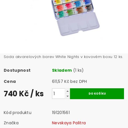
Sada akvarelových barev White Nights v kovovém boxu 12 ks.
Dostupnost
Skladem
(1 ks)
Cena
611,57 Kč bez DPH
740 Kč
/ ks
Kód produktu
191201561
Značka
Nevskaya Palitra