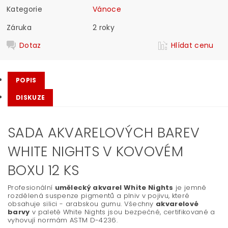
Kategorie
Vánoce
Záruka
2 roky
Dotaz
Hlídat cenu
POPIS
DISKUZE
SADA AKVARELOVÝCH BAREV
WHITE NIGHTS V KOVOVÉM
BOXU 12 KS
Profesionální
umělecký akvarel White Nights
je jemně
rozdělená suspenze pigmentů a plniv v pojivu, které
obsahuje silici - arabskou gumu. Všechny
akvarelové
barvy
v paletě White Nights jsou bezpečné, certifikované a
vyhovují normám ASTM D-4236.