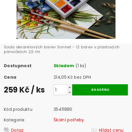
Sada akvarelových barev Sonnet - 12 barev v plastových
pánvičkách 2,5 ml.
Dostupnost
Skladem
(1 ks)
Cena
214,05 Kč bez DPH
259 Kč
/ ks
Kód produktu
35411880
Kategorie
Školní potřeby
Dotaz
Hlídat cenu