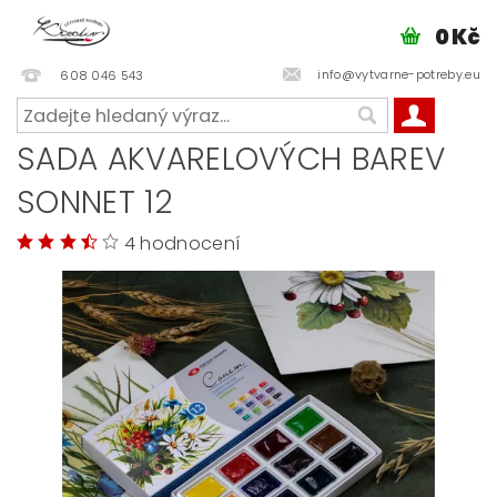
0 Kč
info@vytvarne-potreby.eu
608 046 543
SADA AKVARELOVÝCH BAREV
SONNET 12
4 hodnocení