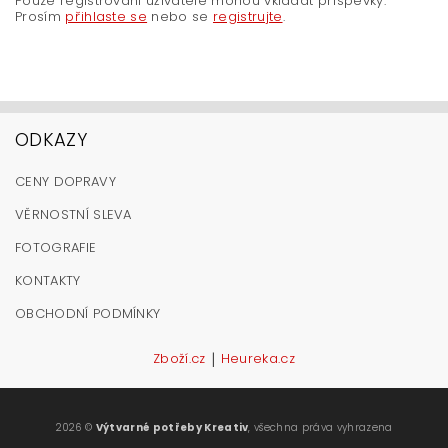
Pouze registrovaní uživatelé mohou vkládat příspěvky.
Prosím
přihlaste se
nebo se
registrujte
.
ODKAZY
CENY DOPRAVY
VĚRNOSTNÍ SLEVA
FOTOGRAFIE
KONTAKTY
OBCHODNÍ PODMÍNKY
|
Zboží.cz
Heureka.cz
2026 ©
Výtvarné potřeby Kreativ
, všechna práva vyhrazena