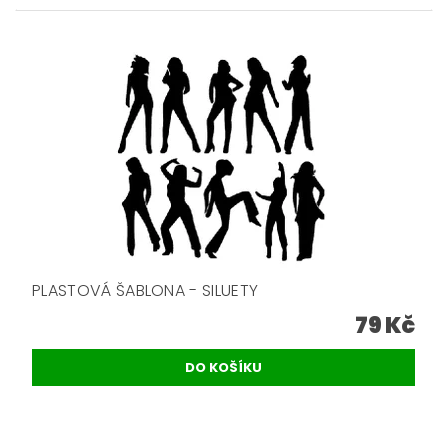
PLASTOVÁ ŠABLONA - SILUETY
79 Kč