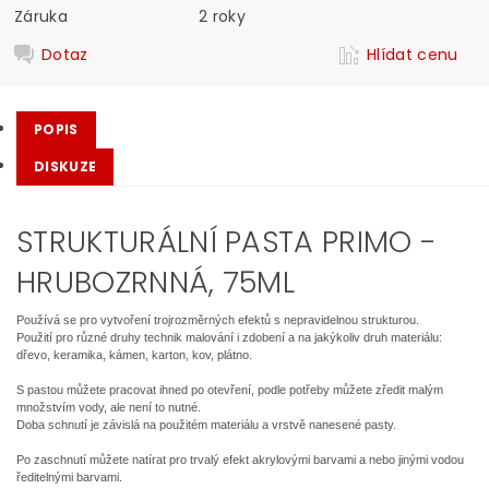
Záruka
2 roky
Dotaz
Hlídat cenu
POPIS
DISKUZE
STRUKTURÁLNÍ PASTA PRIMO -
HRUBOZRNNÁ, 75ML
Používá se pro vytvoření trojrozměrných efektů s nepravidelnou strukturou.
Použití pro různé druhy technik malování i zdobení a na jakýkoliv druh materiálu:
dřevo, keramika, kámen, karton, kov, plátno.
S pastou můžete pracovat ihned po otevření, podle potřeby můžete zředit malým
množstvím vody, ale není to nutné.
Doba schnutí je závislá na použitém materiálu a vrstvě nanesené pasty.
Po zaschnutí můžete natírat pro trvalý efekt akrylovými barvami a nebo jinými vodou
ředitelnými barvami.