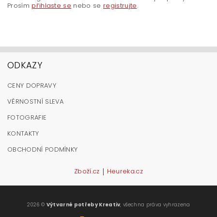
Prosím
přihlaste se
nebo se
registrujte
.
ODKAZY
CENY DOPRAVY
VĚRNOSTNÍ SLEVA
FOTOGRAFIE
KONTAKTY
OBCHODNÍ PODMÍNKY
|
Zboží.cz
Heureka.cz
2026 ©
Výtvarné potřeby Kreativ
, všechna práva vyhrazena