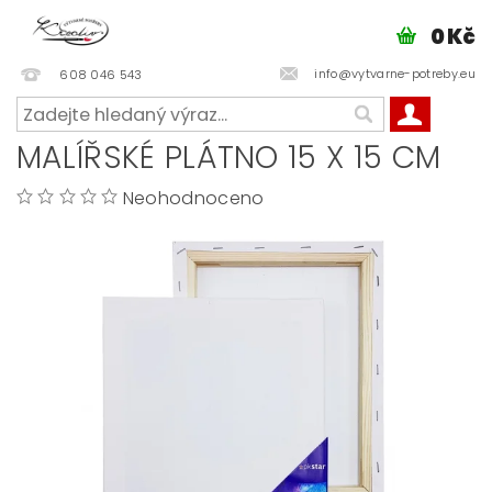
0 Kč
info@vytvarne-potreby.eu
608 046 543
MALÍŘSKÉ PLÁTNO 15 X 15 CM
Neohodnoceno