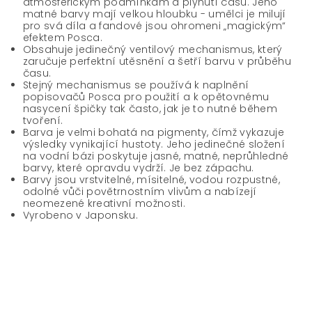
atmosférickým podmínkám a plynutí času. Jeho
matné barvy mají velkou hloubku - umělci je milují
pro svá díla a fandové jsou ohromeni „magickým“
efektem Posca.
Obsahuje jedinečný ventilový mechanismus, který
zaručuje perfektní utěsnění a šetří barvu v průběhu
času.
Stejný mechanismus se používá k naplnění
popisovačů Posca pro použití a k opětovnému
nasycení špičky tak často, jak je to nutné během
tvoření.
Barva je velmi bohatá na pigmenty, čímž vykazuje
výsledky vynikající hustoty. Jeho jedinečné složení
na vodní bázi poskytuje jasné, matné, neprůhledné
barvy, které opravdu vydrží. Je bez zápachu.
Barvy jsou vrstvitelné, mísitelné, vodou rozpustné,
odolné vůči povětrnostním vlivům a nabízejí
neomezené kreativní možnosti.
Vyrobeno v Japonsku.