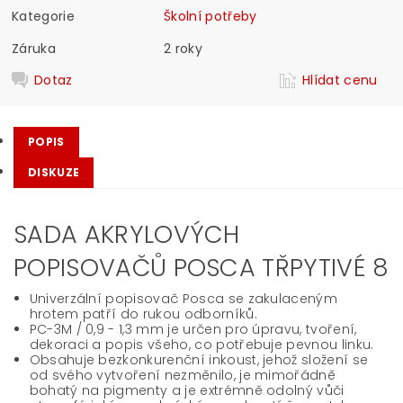
Kategorie
Školní potřeby
Záruka
2 roky
Dotaz
Hlídat cenu
POPIS
DISKUZE
SADA AKRYLOVÝCH
POPISOVAČŮ POSCA TŘPYTIVÉ 8
Univerzální popisovač Posca se zakulaceným
hrotem patří do rukou odborníků.
PC-3M / 0,9 - 1,3 mm je určen pro úpravu, tvoření,
dekoraci a popis všeho, co potřebuje pevnou linku.
Obsahuje bezkonkurenční inkoust, jehož složení se
od svého vytvoření nezměnilo, je mimořádně
bohatý na pigmenty a je extrémně odolný vůči