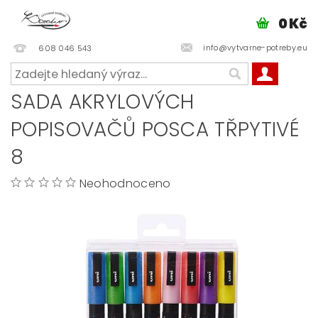
0 Kč
info@vytvarne-potreby.eu
608 046 543
SADA AKRYLOVÝCH
POPISOVAČŮ POSCA TŘPYTIVÉ
8
Neohodnoceno