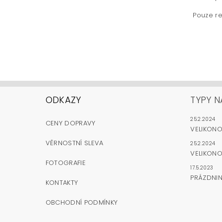
Pouze re
ODKAZY
TYPY N
25.2.2024
CENY DOPRAVY
VELIKON
VĚRNOSTNÍ SLEVA
25.2.2024
VELIKONO
FOTOGRAFIE
17.5.2023
PRÁZDNI
KONTAKTY
OBCHODNÍ PODMÍNKY