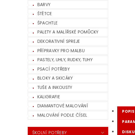
BARVY
ŠTĚTCE
ŠPACHTLE
PALETY A MALÍŘSKÉ POMŮCKY
DEKORATIVNÍ SPREJE
PŘÍPRAVKY PRO MALBU
PASTELY, UHLY, RUDKY, TUHY
PSACÍ POTŘEBY
BLOKY A SKICÁKY
TUŠE A INKOUSTY
KALIGRAFIE
DIAMANTOVÉ MALOVÁNÍ
POPIS
MALOVÁNÍ PODLE ČÍSEL
PARA
DISKU
ŠKOLNÍ POTŘEBY