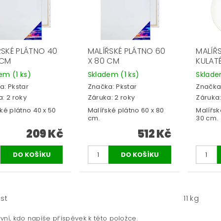
ŘSKÉ PLÁTNO 40
MALÍŘSKÉ PLÁTNO 60
MALÍŘ
 CM
X 80 CM
KULATÉ
dem
(1 ks)
Skladem
(1 ks)
Sklad
a:
Pkstar
Značka:
Pkstar
Značka
: 2 roky
Záruka: 2 roky
Záruka:
ké plátno 40 x 50
Malířské plátno 60 x 80
Malířsk
cm.
30 cm.
209 Kč
512 Kč
st
11 kg
vní, kdo napíše příspěvek k této položce.