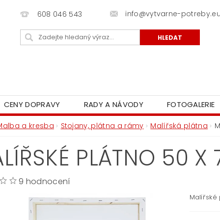
info@vytvarne-potreby.e
608 046 543
CENY DOPRAVY
RADY A NÁVODY
FOTOGALERIE
Malba a kresba
Stojany, plátna a rámy
Malířská plátna
M
LÍŘSKÉ PLÁTNO 50 X
9 hodnocení
Malířské 