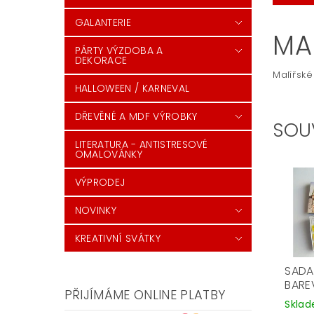
GALANTERIE
MA
PÁRTY VÝZDOBA A
DEKORACE
Malířské
HALLOWEEN / KARNEVAL
DŘEVĚNÉ A MDF VÝROBKY
SOU
LITERATURA - ANTISTRESOVÉ
OMALOVÁNKY
VÝPRODEJ
NOVINKY
KREATIVNÍ SVÁTKY
SADA
BARE
PŘIJÍMÁME ONLINE PLATBY
Skla