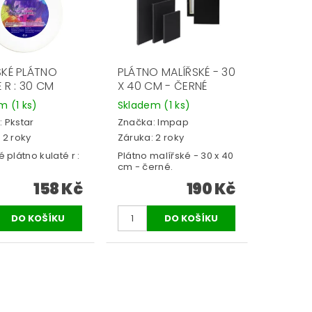
SKÉ PLÁTNO
PLÁTNO MALÍŘSKÉ - 30
 R : 30 CM
X 40 CM - ČERNÉ
em
(1 ks)
Skladem
(1 ks)
:
Pkstar
Značka:
Impap
 2 roky
Záruka: 2 roky
é plátno kulaté r :
Plátno malířské - 30 x 40
cm - černé.
158 Kč
190 Kč