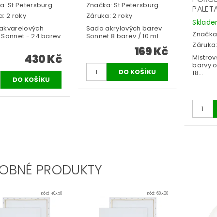
a:
St.Petersburg
Značka:
St.Petersburg
PALET
: 2 roky
Záruka: 2 roky
Sklad
akvarelových
Sada akrylových barev
Značka
 Sonnet - 24 barev
Sonnet 8 barev / 10 ml.
Záruka:
169 Kč
430 Kč
Mistro
barvy 
18...
OBNÉ PRODUKTY
Kód:
40X50
Kód:
60X80