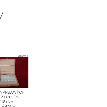
M
Kód:
200016
KVARELOVÝCH
 V DŘEVĚNÉ
 18KS +
ELÁNOVÁ