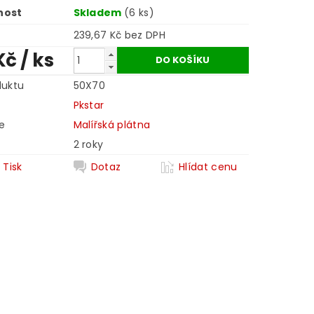
nost
Skladem
(6 ks)
239,67 Kč bez DPH
Kč
/ ks
duktu
50X70
Pkstar
e
Malířská plátna
2 roky
Tisk
Dotaz
Hlídat cenu