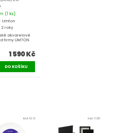
A
em
(1 ks)
:
Umton
 2 roky
vské akvarelové
od firmy UMTON.
1 590 Kč
Kód:
53-21
Kód:
17397