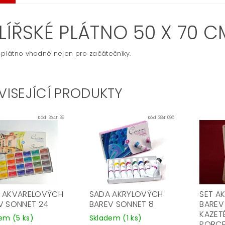
LÍŘSKÉ PLÁTNO 50 X 70 C
 plátno vhodné nejen pro začátečníky.
VISEJÍCÍ PRODUKTY
Kód:
3541139
Kód:
2841096
 AKVARELOVÝCH
SADA AKRYLOVÝCH
SET A
V SONNET 24
BAREV SONNET 8
BAREV
KAZETĚ
dem
(5 ks)
Skladem
(1 ks)
PORC