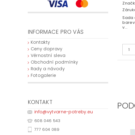
Značk
Záruka
Sada 
barev
v...
INFORMACE PRO VÁS
Kontakty
Ceny dopravy
Věrnostní sleva
Obchodní podmínky
Rady a návody
Fotogalerie
KONTAKT
POD
info
@
vytvarne-potreby.eu
608 046 543
777 604 089