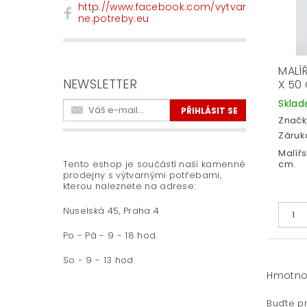
http://www.facebook.com/vytvar
ne.potreby.eu
MALÍ
NEWSLETTER
X 50
Skla
Značk
Záruka
Malířs
Tento eshop je součástí naší kamenné
cm.
prodejny s výtvarnými potřebami,
kterou naleznete na adrese:
Nuselská 45, Praha 4
Po - Pá - 9 - 18 hod.
So - 9 - 13 hod.
Hmotno
Buďte pr