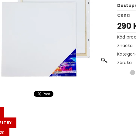
Dostup
Cena
290 
Kód pro
Značka
Kategori
Záruka
METRY
ZE