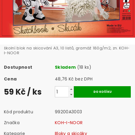
školní blok na skicování A3, 10 listů, gramáž 180g/m2, zn. KOH-
I-NOOR
Dostupnost
Skladem
(18 ks)
Cena
48,76 Kč bez DPH
59 Kč
/ ks
Kód produktu
99200A3003
Značka
KOH-I-NOOR
Kategorie
Bloky a skicáky