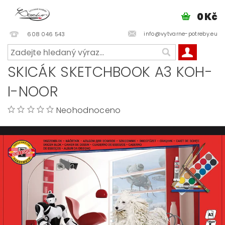
0 Kč
info@vytvarne-potreby.eu
608 046 543
SKICÁK SKETCHBOOK A3 KOH-
I-NOOR
Neohodnoceno