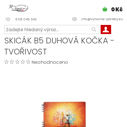
0 Kč
info@vytvarne-potreby.eu
608 046 543
SKICÁK B5 DUHOVÁ KOČKA -
TVOŘIVOST
Neohodnoceno