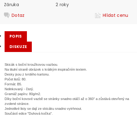
Záruka
2 roky
Dotaz
Hlídat cenu
POPIS
DISKUZE
Skicák s boční kroužkovou vazbou.
Na titulní straně obrázek s krátkým inspiračním textem.
Desky jsou z tvrdého kartonu.
Počet listů: 80.
Formát: B5.
Nelinkovaný - čistý.
Gramáž papíru: 80g/m2.
Díky boční kovové vazbě se stránky snadno otáčí až o 360° a zůstává otevřený na
zvolené stránce.
Jednotlivé listy se dají ze skicáku snadno vytrhnout.
Součástí edice "Duhová kočka".