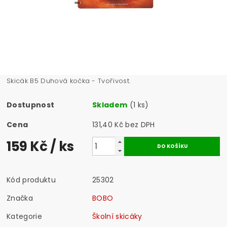
Skicák B5 Duhová kočka - Tvořivost.
Dostupnost
Skladem
(1 ks)
Cena
131,40 Kč bez DPH
159 Kč
/ ks
Kód produktu
25302
Značka
BOBO
Kategorie
Školní skicáky