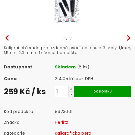
1
z 2
Kaligrafická sada pro ozdobné psaní obsahuje 3 hroty: 1,1mm,
1,5mm, 2,3 mm a 1x černá bombička
Dostupnost
Skladem
(5 ks)
Cena
214,05 Kč bez DPH
259 Kč
/ ks
Kód produktu
8623001
Značka
Herlitz
Kategorie
Kaligrafická pera