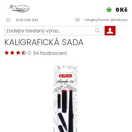
0 Kč
info@vytvarne-potreby.eu
608 046 543
KALIGRAFICKÁ SADA
54 hodnocení