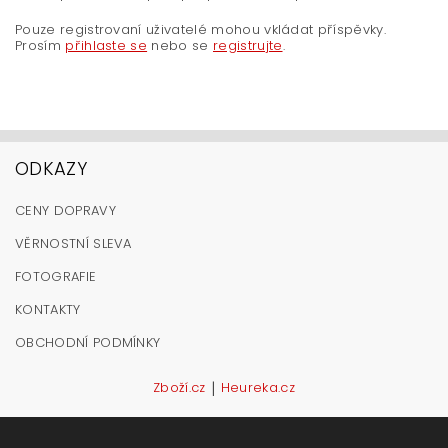
Pouze registrovaní uživatelé mohou vkládat příspěvky.
Prosím
přihlaste se
nebo se
registrujte
.
ODKAZY
CENY DOPRAVY
VĚRNOSTNÍ SLEVA
FOTOGRAFIE
KONTAKTY
OBCHODNÍ PODMÍNKY
|
Zboží.cz
Heureka.cz