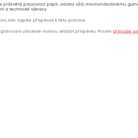
e průsvitný pauzovací papír, odolný vůči mnohonásobnému gumov
ní a technické výkresy.
vní, kdo napíše příspěvek k této položce.
gistrovaní uživatelé mohou vkládat příspěvky. Prosím
přihlaste s