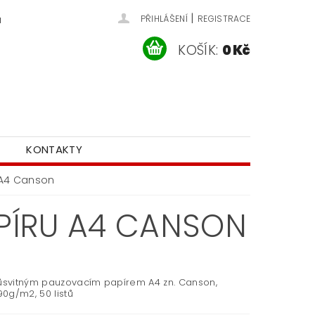
|
u
PŘIHLÁŠENÍ
REGISTRACE
KOŠÍK:
0 Kč
KONTAKTY
 A4 Canson
PÍRU A4 CANSON
růsvitným pauzovacím papírem A4 zn. Canson,
0g/m2, 50 listů