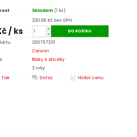
nost
Skladem
(1 ks)
230,58 Kč bez DPH
Kč
/ ks
duktu
200757201
Canson
e
Bloky a skicáky
2 roky
Tisk
Dotaz
Hlídat cenu