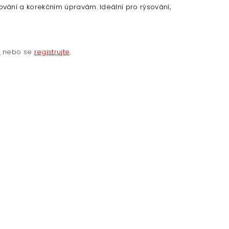
ání a korekčním úpravám. Ideální pro rýsování,
e
nebo se
registrujte
.