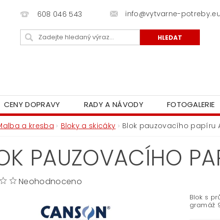
info@vytvarne-potreby.e
608 046 543
CENY DOPRAVY
RADY A NÁVODY
FOTOGALERIE
Malba a kresba
Bloky a skicáky
Blok pauzovacího papíru
OK PAUZOVACÍHO PA
Neohodnoceno
Blok s p
gramáž 9