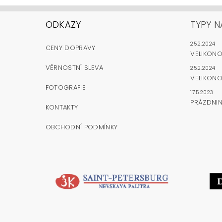
ODKAZY
TYPY N
25.2.2024
CENY DOPRAVY
VELIKON
VĚRNOSTNÍ SLEVA
25.2.2024
VELIKONO
FOTOGRAFIE
17.5.2023
PRÁZDNI
KONTAKTY
OBCHODNÍ PODMÍNKY