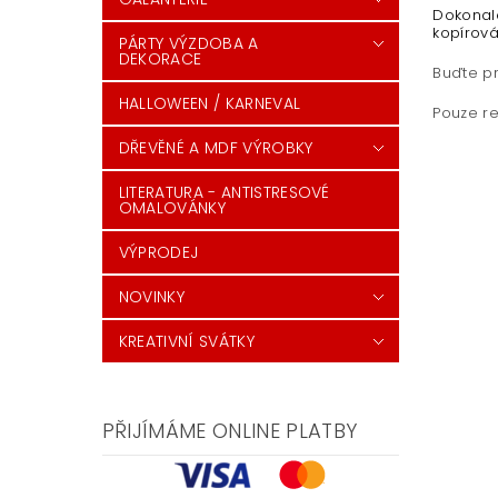
Dokonal
kopírová
PÁRTY VÝZDOBA A
DEKORACE
Buďte pr
HALLOWEEN / KARNEVAL
Pouze re
DŘEVĚNÉ A MDF VÝROBKY
LITERATURA - ANTISTRESOVÉ
OMALOVÁNKY
VÝPRODEJ
NOVINKY
KREATIVNÍ SVÁTKY
PŘIJÍMÁME ONLINE PLATBY