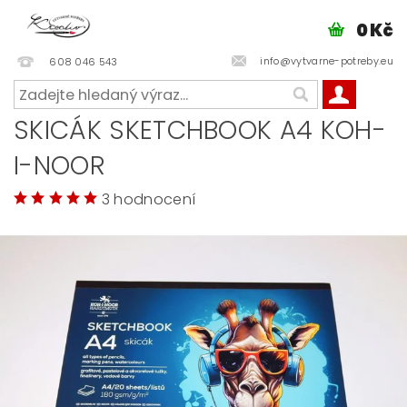
0 Kč
info@vytvarne-potreby.eu
608 046 543
SKICÁK SKETCHBOOK A4 KOH-
I-NOOR
3 hodnocení