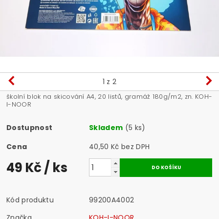
1
z 2
školní blok na skicování A4, 20 listů, gramáž 180g/m2, zn. KOH-
I-NOOR
Dostupnost
Skladem
(5 ks)
Cena
40,50 Kč bez DPH
49 Kč
/ ks
Kód produktu
99200A4002
Značka
KOH-I-NOOR