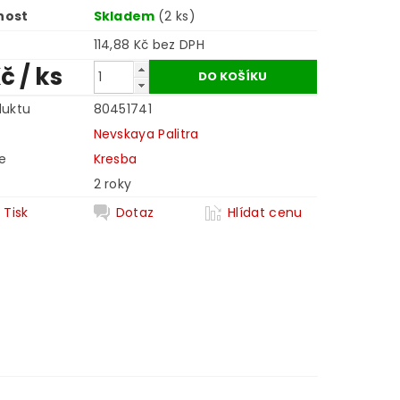
nost
Skladem
(2 ks)
114,88 Kč bez DPH
Kč
/ ks
duktu
80451741
Nevskaya Palitra
e
Kresba
2 roky
Tisk
Dotaz
Hlídat cenu