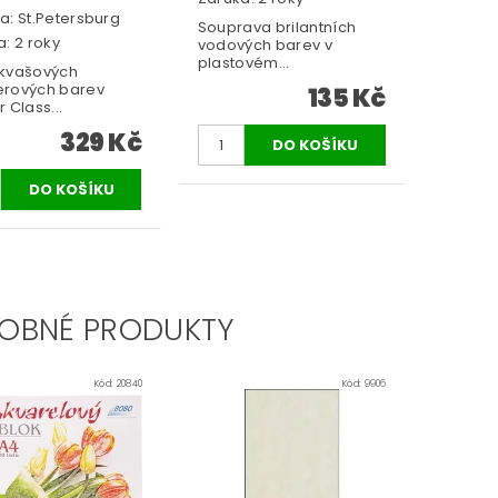
a:
St.Petersburg
Souprava brilantních
: 2 roky
vodových barev v
plastovém...
kvašových
rových barev
135 Kč
 Class...
329 Kč
OBNÉ PRODUKTY
Kód:
20840
Kód:
9906