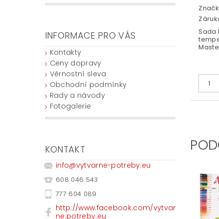
Značk
Záruka
Sada 
INFORMACE PRO VÁS
tempe
Master
Kontakty
Ceny dopravy
Věrnostní sleva
Obchodní podmínky
Rady a návody
Fotogalerie
POD
KONTAKT
info
@
vytvarne-potreby.eu
608 046 543
777 604 089
http://www.facebook.com/vytvar
ne.potreby.eu