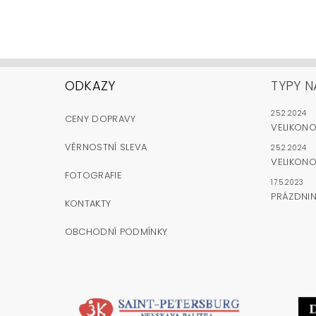
ODKAZY
TYPY N
25.2.2024
CENY DOPRAVY
VELIKON
VĚRNOSTNÍ SLEVA
25.2.2024
VELIKONO
FOTOGRAFIE
17.5.2023
PRÁZDNI
KONTAKTY
OBCHODNÍ PODMÍNKY