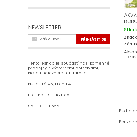
AKVA
BOB
NEWSLETTER
Skla
Značk
Záruka
Akvar
- krou
Tento eshop je součástí naší kamenné
prodejny s výtvarnými potřebami,
kterou naleznete na adrese:
Nuselská 45, Praha 4
Po - Pá - 9 - 18 hod.
So - 9 - 13 hod.
Buďte pr
Pouze re