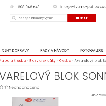
info@vytvarne-potreby.e
608 046 543
CENY DOPRAVY
RADY A NÁVODY
FOTOGALERIE
Malba a kresba
Bloky a skicáky
Kresba
Akvarelový blok S
VARELOVÝ BLOK SONN
Neohodnoceno
Akvarelov