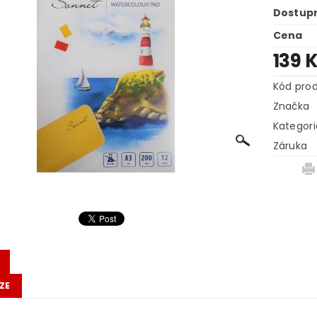
Dostup
Cena
139 
Kód pro
Značka
Kategori
Záruka
ZE