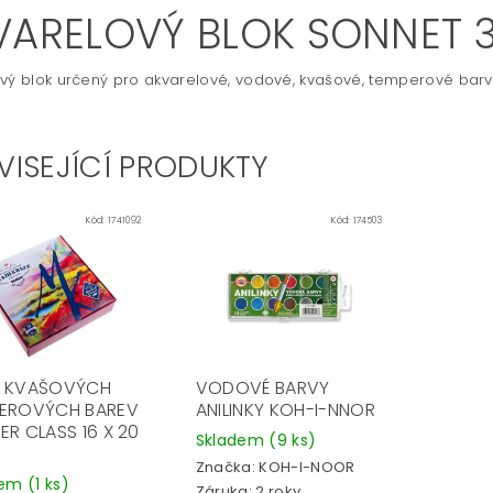
VARELOVÝ BLOK SONNET 3
ový blok
určený pro akvarelové, vodové, kvašové, temperové barv
VISEJÍCÍ PRODUKTY
Kód:
1741092
Kód:
174503
 KVAŠOVÝCH
VODOVÉ BARVY
EROVÝCH BAREV
ANILINKY KOH-I-NNOR
ER CLASS 16 X 20
Skladem
(9 ks)
Značka:
KOH-I-NOOR
dem
(1 ks)
Záruka: 2 roky