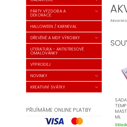
AK
PÁRTY VÝZDOBA A
DEKORACE
Akvarel
HALLOWEEN / KARNEVAL
DŘEVĚNÉ A MDF VÝROBKY
SOU
LITERATURA - ANTISTRESOVÉ
OMALOVÁNKY
VÝPRODEJ
NOVINKY
KREATIVNÍ SVÁTKY
SADA
TEMP
PŘIJÍMÁME ONLINE PLATBY
MAST
ML
Skla