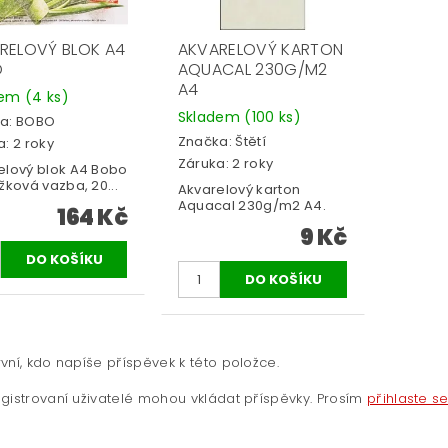
RELOVÝ BLOK A4
AKVARELOVÝ KARTON
O
AQUACAL 230G/M2
A4
dem
(4 ks)
Skladem
(100 ks)
a:
BOBO
Značka:
Štětí
: 2 roky
Záruka: 2 roky
elový blok A4 Bobo
žková vazba, 20...
Akvarelový karton
Aquacal 230g/m2 A4.
164 Kč
9 Kč
vní, kdo napíše příspěvek k této položce.
gistrovaní uživatelé mohou vkládat příspěvky. Prosím
přihlaste s