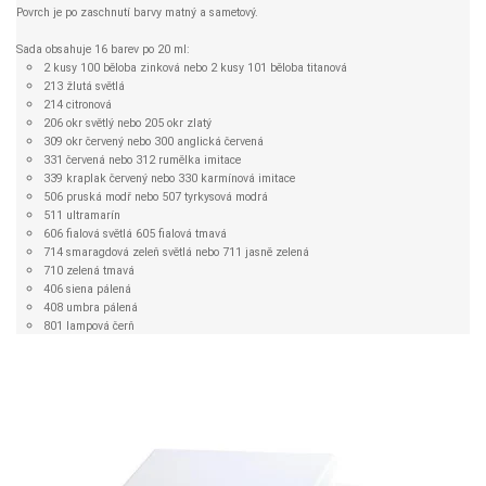
Povrch je po zaschnutí barvy matný a sametový.
Sada obsahuje 16 barev po 20 ml:
2 kusy 100 běloba zinková nebo 2 kusy 101 běloba titanová
213 žlutá světlá
214 citronová
206 okr světlý nebo 205 okr zlatý
309 okr červený nebo 300 anglická červená
331 červená nebo 312 rumělka imitace
339 kraplak červený nebo 330 karmínová imitace
506 pruská modř nebo 507 tyrkysová modrá
511 ultramarín
606 fialová světlá 605 fialová tmavá
714 smaragdová zeleň světlá nebo 711 jasně zelená
710 zelená tmavá
406 siena pálená
408 umbra pálená
801 lampová čerň