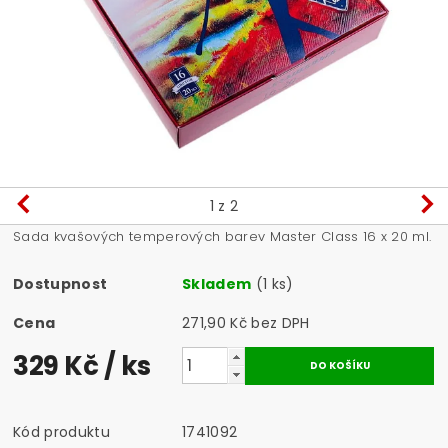
1
z 2
Sada kvašových temperových barev Master Class 16 x 20 ml.
Dostupnost
Skladem
(1 ks)
Cena
271,90 Kč bez DPH
329 Kč
/ ks
Kód produktu
1741092