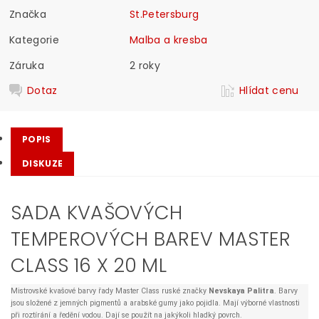
Značka
St.Petersburg
Kategorie
Malba a kresba
Záruka
2 roky
Dotaz
Hlídat cenu
POPIS
DISKUZE
SADA KVAŠOVÝCH
TEMPEROVÝCH BAREV MASTER
CLASS 16 X 20 ML
Mistrovské kvašové barvy řady Master Class ruské značky
Nevskaya Palitra
. Barvy
jsou složené z jemných pigmentů a arabské gumy jako pojidla. Mají výborné vlastnosti
při roztírání a ředění vodou. Dají se použít na jakýkoli hladký povrch.