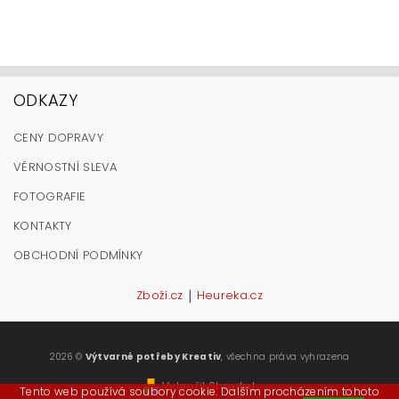
ODKAZY
CENY DOPRAVY
VĚRNOSTNÍ SLEVA
FOTOGRAFIE
KONTAKTY
OBCHODNÍ PODMÍNKY
|
Zboží.cz
Heureka.cz
2026 ©
Výtvarné potřeby Kreativ
, všechna práva vyhrazena
Vytvořil Shoptet
Tento web používá soubory cookie. Dalším procházením tohoto