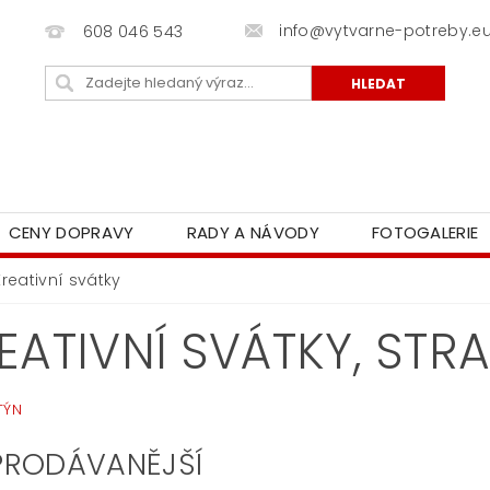
info@vytvarne-potreby.e
608 046 543
CENY DOPRAVY
RADY A NÁVODY
FOTOGALERIE
Kreativní svátky
EATIVNÍ SVÁTKY
, STR
TÝN
PRODÁVANĚJŠÍ