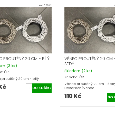
Kód:
2100027
C PROUTĚNÝ 20 CM - BÍLÝ
VĚNEC PROUTĚNÝ 20 CM 
ŠEDÝ
dem
(3 ks)
Skladem
(2 ks)
a:
ČR
Značka:
ČR
 proutěný 20 cm - bílý.
Věnec proutěný 20 cm - šed
 Kč
Dekorační věnec...
110 Kč