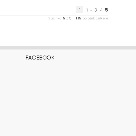
...
5
1
3
4
5
5
115
Stránka
z
-
položek celkem
FACEBOOK