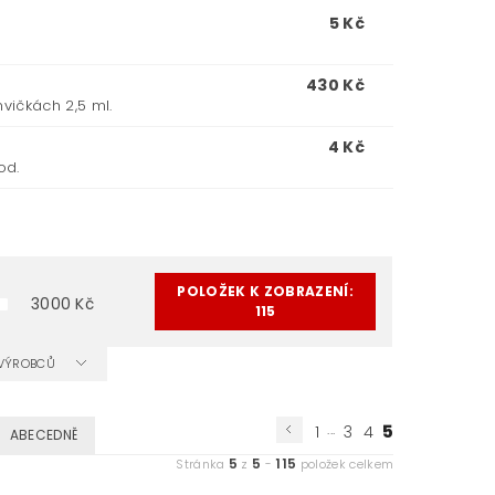
5 Kč
430 Kč
vičkách 2,5 ml.
4 Kč
od.
POLOŽEK K ZOBRAZENÍ:
3000
Kč
115
A VÝROBCŮ
...
5
1
3
4
ABECEDNĚ
5
5
115
Stránka
z
-
položek celkem