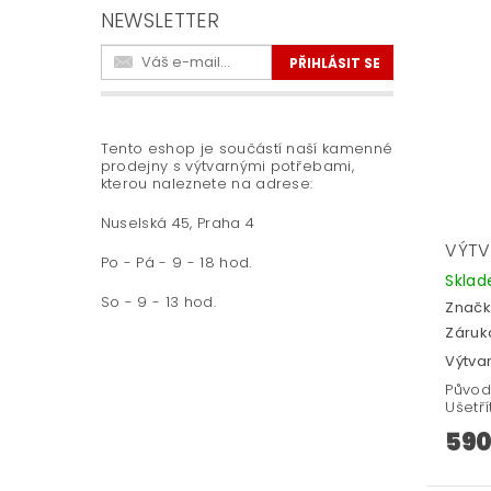
NEWSLETTER
Tento eshop je součástí naší kamenné
prodejny s výtvarnými potřebami,
kterou naleznete na adrese:
Nuselská 45, Praha 4
VÝTV
Po - Pá - 9 - 18 hod.
Skla
So - 9 - 13 hod.
Značk
Záruka
Výtva
Původ
Ušetří
590