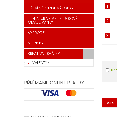
1.
DŘEVĚNÉ A MDF VÝROBKY
LITERATURA - ANTISTRESOVÉ
2.
OMALOVÁNKY
VÝPRODEJ
3.
NOVINKY
KREATIVNÍ SVÁTKY
VALENTÝN
NA 
PŘIJÍMÁME ONLINE PLATBY
DOPOR