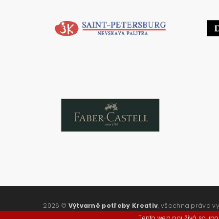
2026 ©
Výtvarné potřeby Kreativ
, všechna práva v
Tento web používá soubor