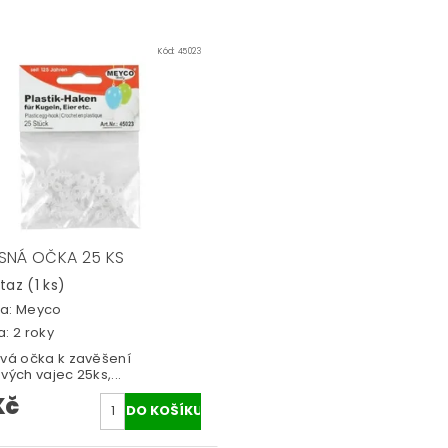
Kód:
45023
SNÁ OČKA 25 KS
otaz
(1 ks)
a:
Meyco
: 2 roky
ová očka k zavěšení
vých vajec 25ks,...
Kč