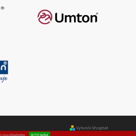
Vytvořil Shoptet
ch používáním.
ROZUMÍM