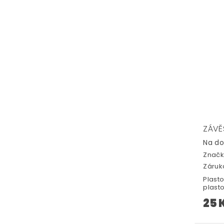
ZÁVĚ
Na d
Značk
Záruka
Plast
plasto
25 