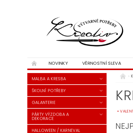
NOVINKY
VĚRNOSTNÍ SLEVA
MALBA A KRESBA
KR
ŠKOLNÍ POTŘEBY
GALANTERIE
VALEN
PÁRTY VÝZDOBA A
DEKORACE
NEJ
HALLOWEEN / KARNEVAL