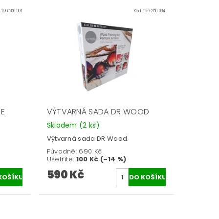
:
196 250 001
Kód:
196 250 004
NE
VÝTVARNÁ SADA DR WOOD
Skladem
(2 ks)
Výtvarná sada DR Wood.
Původně:
690 Kč
Ušetříte
:
100 Kč (–14 %)
590 Kč