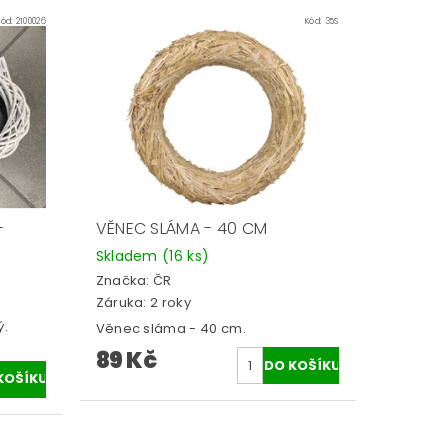
Kód:
2100026
Kód:
35S
-
VĚNEC SLÁMA - 40 CM
Skladem
(16 ks)
Značka:
ČR
Záruka: 2 roky
ý.
Věnec sláma - 40 cm.
89 Kč