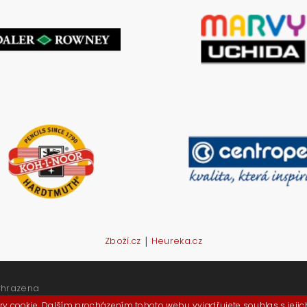
|
Zboží.cz
Heureka.cz
yhrazena
y cookie. Dalším procházením tohoto webu vyjadřujete souhlas s jeji