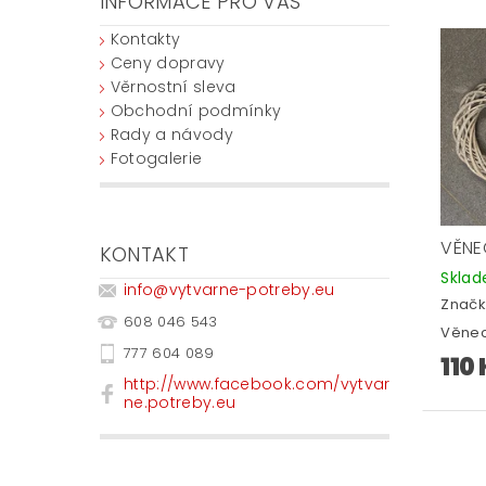
INFORMACE PRO VÁS
Kontakty
Ceny dopravy
Věrnostní sleva
Obchodní podmínky
Rady a návody
Fotogalerie
VĚNE
KONTAKT
Skla
info
@
vytvarne-potreby.eu
Značk
608 046 543
Věnec
777 604 089
110
http://www.facebook.com/vytvar
ne.potreby.eu