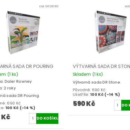
Kód:
196 250 003
Kód
ARNÁ SADA DR POURING
VÝTVARNÁ SADA DR STO
dem
(1 ks)
Skladem
(1 ks)
a:
Daler Rowney
Výtvarná sada DR Stone.
: 2 roky
Původně:
690 Kč
Ušetříte
:
100 Kč (–14 %)
rná sada DR Pouring.
590 Kč
ně:
690 Kč
te
:
100 Kč (–14 %)
 Kč