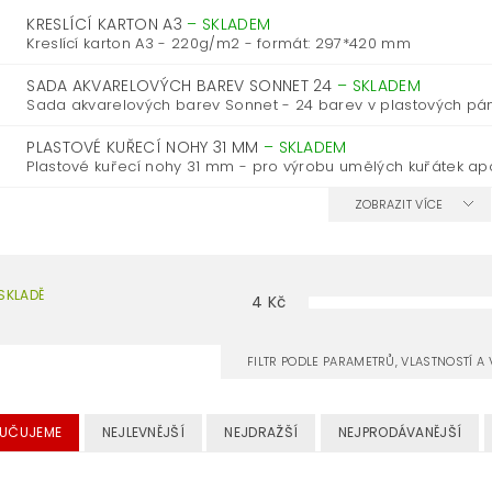
KRESLÍCÍ KARTON A3
–
SKLADEM
Kreslící karton A3 - 220g/m2 - formát: 297*420 mm
SADA AKVARELOVÝCH BAREV SONNET 24
–
SKLADEM
Sada akvarelových barev Sonnet - 24 barev v plastových pán
PLASTOVÉ KUŘECÍ NOHY 31 MM
–
SKLADEM
Plastové kuřecí nohy 31 mm - pro výrobu umělých kuřátek ap
ZOBRAZIT VÍCE
SKLADĚ
4
Kč
FILTR PODLE PARAMETRŮ, VLASTNOSTÍ 
UČUJEME
NEJLEVNĚJŠÍ
NEJDRAŽŠÍ
NEJPRODÁVANĚJŠÍ