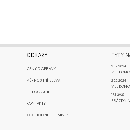
ODKAZY
TYPY N
25.2.2024
CENY DOPRAVY
VELIKON
VĚRNOSTNÍ SLEVA
25.2.2024
VELIKONO
FOTOGRAFIE
17.5.2023
PRÁZDNI
KONTAKTY
OBCHODNÍ PODMÍNKY