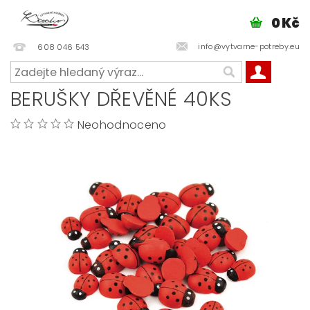
0 Kč
info@vytvarne-potreby.eu
608 046 543
BERUŠKY DŘEVĚNÉ 40KS
Neohodnoceno