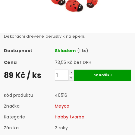
Dekorační dřevěné berušky k nalepení.
Dostupnost
Skladem
(1 ks)
Cena
73,55 Kč bez DPH
89 Kč
/ ks
Kód produktu
40516
Značka
Meyco
Kategorie
Hobby tvorba
Záruka
2 roky