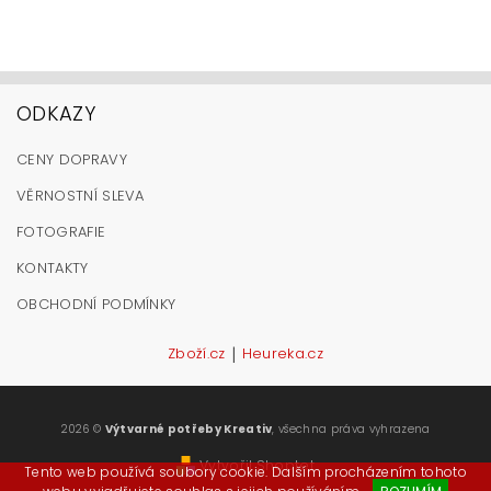
ODKAZY
CENY DOPRAVY
VĚRNOSTNÍ SLEVA
FOTOGRAFIE
KONTAKTY
OBCHODNÍ PODMÍNKY
|
Zboží.cz
Heureka.cz
2026 ©
Výtvarné potřeby Kreativ
, všechna práva vyhrazena
Vytvořil Shoptet
Tento web používá soubory cookie. Dalším procházením tohoto