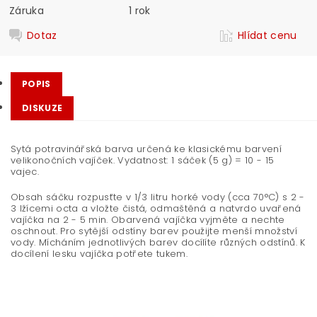
Záruka
1 rok
Dotaz
Hlídat cenu
POPIS
DISKUZE
Sytá potravinářská barva určená ke klasickému barvení
velikonočních vajíček. Vydatnost: 1 sáček (5 g) = 10 - 15
vajec.
Obsah sáčku rozpusťte v 1/3 litru horké vody (cca 70°C) s 2 -
3 lžícemi octa a vložte čistá, odmaštěná a natvrdo uvařená
vajíčka na 2 - 5 min. Obarvená vajíčka vyjměte a nechte
oschnout. Pro sytější odstíny barev použijte menší množství
vody. Mícháním jednotlivých barev docílíte různých odstínů. K
docílení lesku vajíčka potřete tukem.