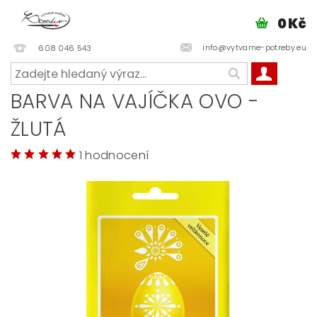
0 Kč
info@vytvarne-potreby.eu
608 046 543
BARVA NA VAJÍČKA OVO -
ŽLUTÁ
1 hodnocení