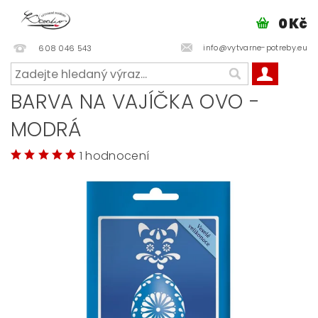
0 Kč
info@vytvarne-potreby.eu
608 046 543
BARVA NA VAJÍČKA OVO -
MODRÁ
1 hodnocení