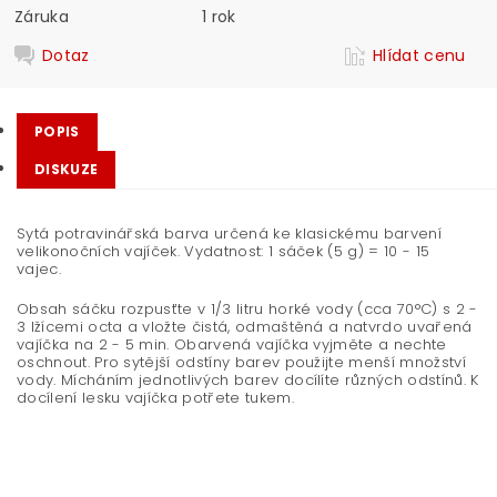
Záruka
1 rok
Dotaz
Hlídat cenu
POPIS
DISKUZE
Sytá potravinářská barva určená ke klasickému barvení
velikonočních vajíček. Vydatnost: 1 sáček (5 g) = 10 - 15
vajec.
Obsah sáčku rozpusťte v 1/3 litru horké vody (cca 70°C) s 2 -
3 lžícemi octa a vložte čistá, odmaštěná a natvrdo uvařená
vajíčka na 2 - 5 min. Obarvená vajíčka vyjměte a nechte
oschnout. Pro sytější odstíny barev použijte menší množství
vody. Mícháním jednotlivých barev docílíte různých odstínů. K
docílení lesku vajíčka potřete tukem.