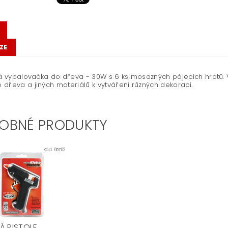
ZE
ká vypalovačka do dřeva - 30W s 6 ks mosazných pájecích hrotů.
dřeva a jiných materiálů k vytváření různých dekorací.
OBNÉ PRODUKTY
Kód:
65702
Á PISTOLE