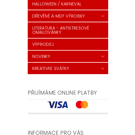
HALLOWEEN / KARNEVAL
DŘEVĚNÉ A MDF VÝROBKY
LITERATURA - ANTISTRESOVÉ
OMALOVÁNKY
VÝPRODEJ
NOVINKY
KREATIVNÍ SVÁTKY
PŘIJÍMÁME ONLINE PLATBY
INFORMACE PRO VÁS