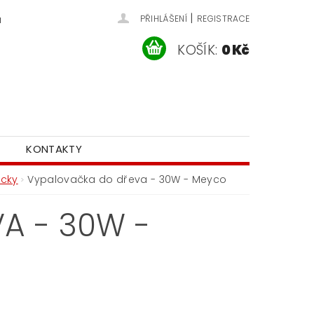
|
u
PŘIHLÁŠENÍ
REGISTRACE
KOŠÍK:
0 Kč
KONTAKTY
ůcky
Vypalovačka do dřeva - 30W - Meyco
A - 30W -