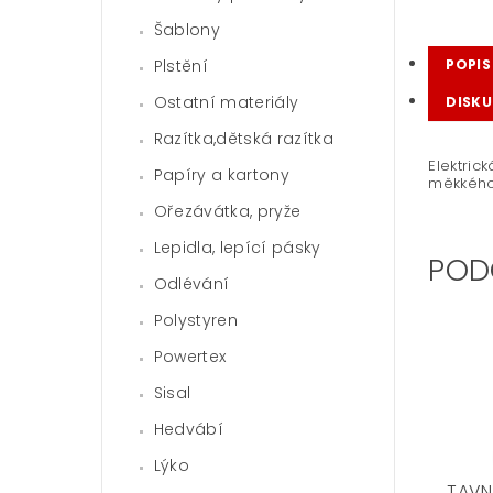
Šablony
Plstění
POPIS
Ostatní materiály
DISKU
Razítka,dětská razítka
Elektric
Papíry a kartony
měkkého 
Ořezávátka, pryže
Lepidla, lepící pásky
POD
Odlévání
Polystyren
Powertex
Sisal
Hedvábí
Lýko
TAVN