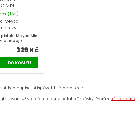
O MINI
dem
(1 ks)
a:
Meyco
: 2 roky
 pistole Meyco Mini
avné náboje.
329 Kč
vní, kdo napíše příspěvek k této položce.
gistrovaní uživatelé mohou vkládat příspěvky. Prosím
přihlaste s