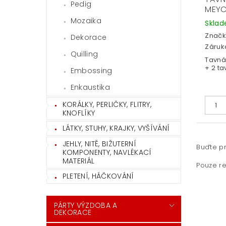
Pedig
MEYC
Mozaika
Skla
Značk
Dekorace
Záruka
Quilling
Tavná
+ 2 t
Embossing
Enkaustika
KORÁLKY, PERLIČKY, FLITRY,
KNOFLÍKY
LÁTKY, STUHY, KRAJKY, VYŠÍVÁNÍ
JEHLY, NITĚ, BIŽUTERNÍ
Buďte pr
KOMPONENTY, NAVLÉKACÍ
MATERIÁL
Pouze re
PLETENÍ, HÁČKOVÁNÍ
PÁRTY VÝZDOBA A
DEKORACE