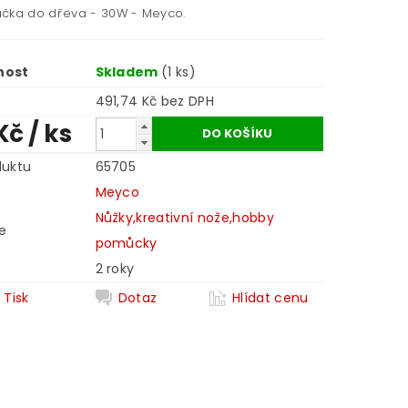
čka do dřeva - 30W - Meyco.
nost
Skladem
(1 ks)
491,74 Kč bez DPH
Kč
/ ks
duktu
65705
Meyco
Nůžky,kreativní nože,hobby
e
pomůcky
2 roky
Tisk
Dotaz
Hlídat cenu