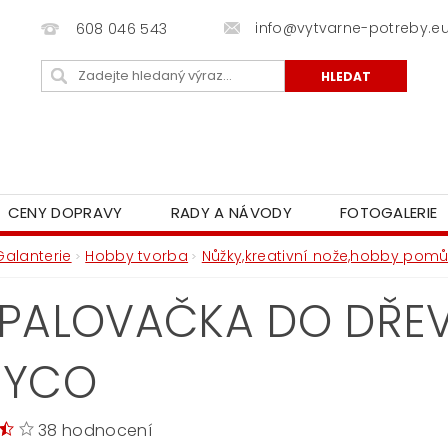
info@vytvarne-potreby.e
608 046 543
CENY DOPRAVY
RADY A NÁVODY
FOTOGALERIE
Galanterie
Hobby tvorba
Nůžky,kreativní nože,hobby pom
PALOVAČKA DO DŘEV
EYCO
38 hodnocení