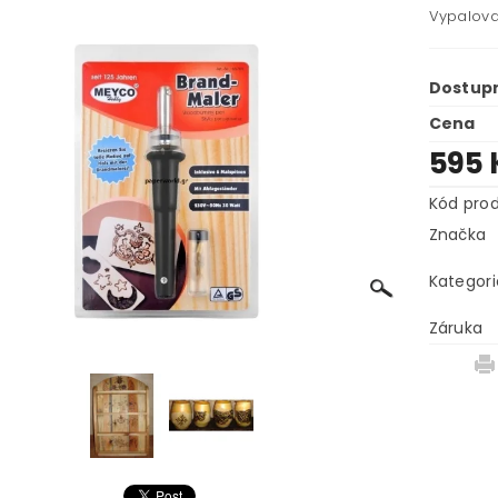
Vypalova
Dostup
Cena
595 
Kód pro
Značka
Kategori
Záruka