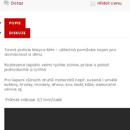
Dotaz
Hlídat cenu
POPIS
DISKUZE
Tavná pistole Meyco Mini - užitečná pomůcka nejen pro
domácnost a dílnu.
Roztavené lepidlo velmi rychle schne, práce s pistolí
jednoduchá a rychlá.
Pro lepení různých druhů materiálů např. sušené i umělé
květiny, hračky, modely, dřevo, kov, textil, kůže, dekorační
věnce aj.
Průměr náboje: 0,7 mm/úzké