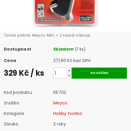
Tavná pistole Meyco Mini + 2 tavné náboje.
Dostupnost
Skladem
(1 ks)
Cena
271,90 Kč bez DPH
329 Kč
/ ks
Kód produktu
65702
Značka
Meyco
Kategorie
Hobby tvorba
Záruka
2 roky