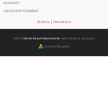
KONTAKTY
OBCHODNÍ PODMÍNKY
|
Zboží.cz
Heureka.cz
2026 ©
Výtvarné potřeby Kreativ
, všechna práva vyhrazena
Vytvořil Shoptet