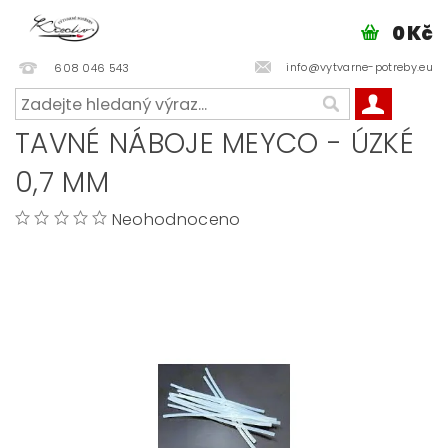
0 Kč
info@vytvarne-potreby.eu
608 046 543
TAVNÉ NÁBOJE MEYCO - ÚZKÉ
0,7 MM
Neohodnoceno