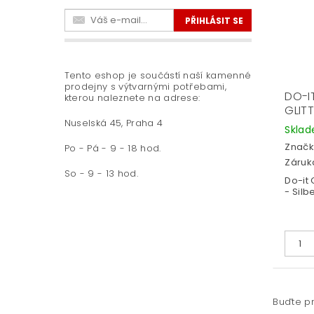
Tento eshop je součástí naší kamenné
prodejny s výtvarnými potřebami,
DO-I
kterou naleznete na adrese:
GLITT
Nuselská 45, Praha 4
Skla
Značk
Po - Pá - 9 - 18 hod.
Záruka
So - 9 - 13 hod.
Do-it 
- Silb
Buďte pr