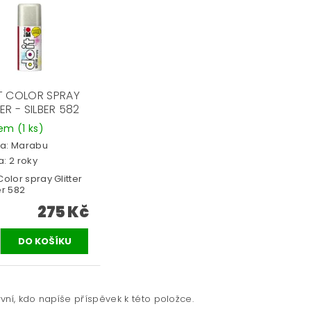
T COLOR SPRAY
ER - SILBER 582
dem
(1 ks)
a:
Marabu
: 2 roky
Color spray Glitter
er 582
275 Kč
vní, kdo napíše příspěvek k této položce.