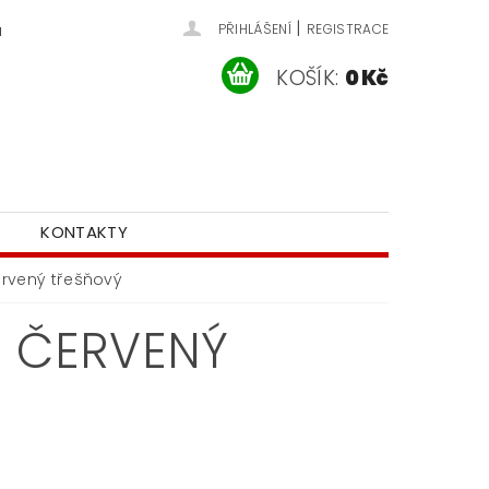
|
u
PŘIHLÁŠENÍ
REGISTRACE
KOŠÍK:
0 Kč
KONTAKTY
ervený třešňový
1 ČERVENÝ