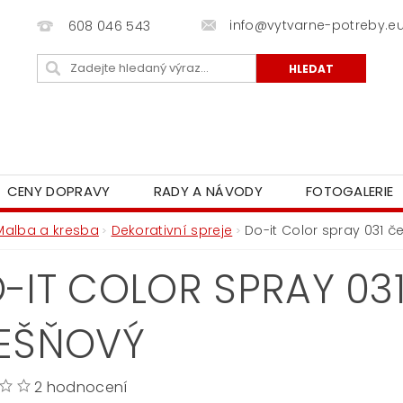
info@vytvarne-potreby.e
608 046 543
CENY DOPRAVY
RADY A NÁVODY
FOTOGALERIE
Malba a kresba
Dekorativní spreje
Do-it Color spray 031 č
-IT COLOR SPRAY 03
EŠŇOVÝ
2 hodnocení