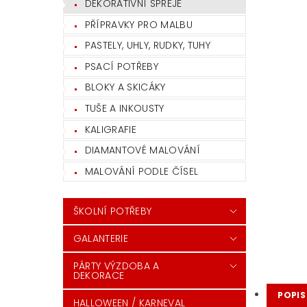
DEKORATIVNÍ SPREJE
PŘÍPRAVKY PRO MALBU
PASTELY, UHLY, RUDKY, TUHY
PSACÍ POTŘEBY
BLOKY A SKICÁKY
TUŠE A INKOUSTY
KALIGRAFIE
DIAMANTOVÉ MALOVÁNÍ
MALOVÁNÍ PODLE ČÍSEL
ŠKOLNÍ POTŘEBY
GALANTERIE
PÁRTY VÝZDOBA A
DEKORACE
POPIS
HALLOWEEN / KARNEVAL