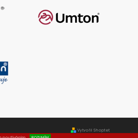
Vytvořil Shoptet
ch používáním.
ROZUMÍM