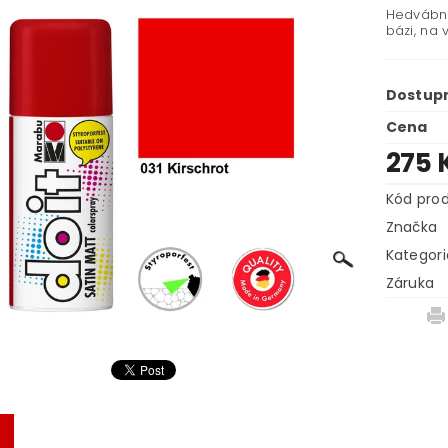
Hedvábně
bázi, na 
Dostup
Cena
275 
Kód pro
Značka
Kategori
Záruka