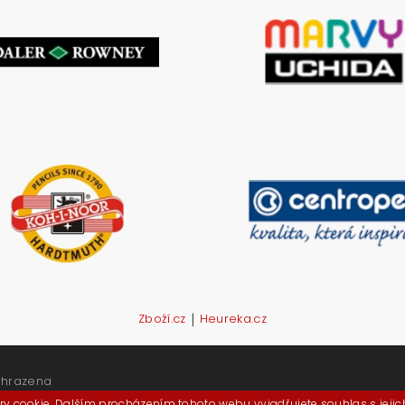
|
Zboží.cz
Heureka.cz
yhrazena
y cookie. Dalším procházením tohoto webu vyjadřujete souhlas s jeji