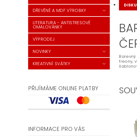
DISKU
DŘEVĚNÉ A MDF VÝROBKY
LITERATURA - ANTISTRESOVÉ
BAR
OMALOVÁNKY
ČE
VÝPRODEJ
NOVINKY
Barevný 
freony, 
KREATIVNÍ SVÁTKY
šablonov
PŘIJÍMÁME ONLINE PLATBY
SOU
INFORMACE PRO VÁS