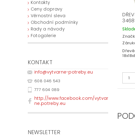
Kontakty
Ceny dopravy
DŘEV
Věrnostní sleva
3468
Obchodní podmínky
Rady a návody
Skla
Fotogalerie
Značk
Záruka
Dřevě
18x18
KONTAKT
info
@
vytvarne-potreby.eu
608 046 543
777 604 089
http://www.facebook.com/vytvar
ne.potreby.eu
POD
NEWSLETTER