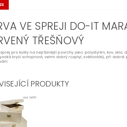
ZE
VA VE SPREJI DO-IT MARA
RVENÝ TŘEŠŇOVÝ
sprej pro kutily na nejrůznější povrchy jako: polystyrén, kov, sklo,
vysoká krycí schopnost, velmi dobrý rozptyl, světlostálý, při dobré 
ání.
VISEJÍCÍ PRODUKTY
Kód:
34687