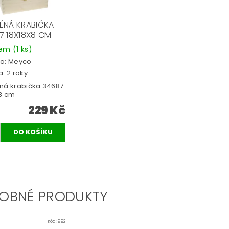
ĚNÁ KRABIČKA
7 18X18X8 CM
dem
(1 ks)
a:
Meyco
: 2 roky
ná krabička 34687
x8 cm
229 Kč
OBNÉ PRODUKTY
Kód:
992