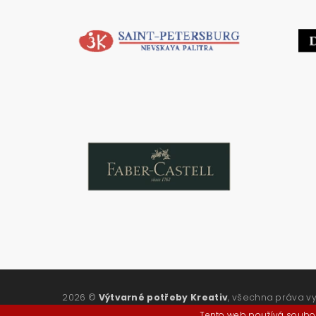
2026 ©
Výtvarné potřeby Kreativ
, všechna práva v
Tento web používá soubor