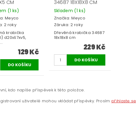
X5 CM
34687 18X18X8 CM
dem
(1 ks)
Skladem
(1 ks)
a:
Meyco
Značka:
Meyco
: 2 roky
Záruka: 2 roky
ná krabička
Dřevěná krabička 34687
l) d20xš7xv5,
18x18x8 cm
..
229 Kč
129 Kč
vní, kdo napíše příspěvek k této položce.
gistrovaní uživatelé mohou vkládat příspěvky. Prosím
přihlaste s