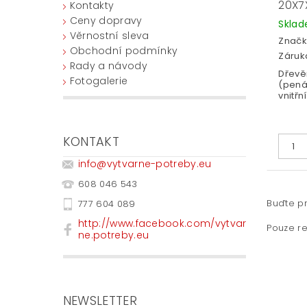
20X7
Kontakty
Ceny dopravy
Skla
Věrnostní sleva
Značk
Obchodní podmínky
Záruka
Rady a návody
Dřevě
Fotogalerie
(pená
vnitřní.
KONTAKT
info
@
vytvarne-potreby.eu
608 046 543
Buďte pr
777 604 089
http://www.facebook.com/vytvar
Pouze re
ne.potreby.eu
NEWSLETTER