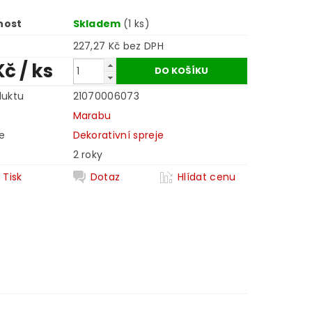
nost
Skladem
(1 ks)
227,27 Kč bez DPH
Kč
/ ks
duktu
21070006073
Marabu
e
Dekorativní spreje
2 roky
Tisk
Dotaz
Hlídat cenu