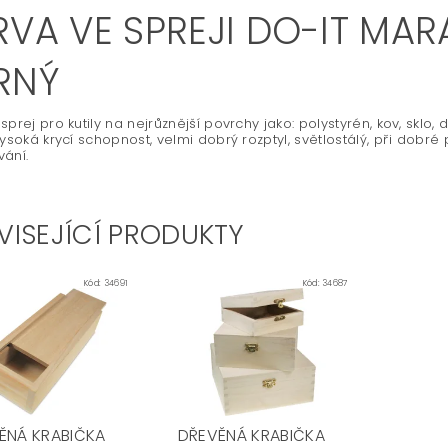
VA VE SPREJI DO-IT MARA
RNÝ
sprej pro kutily na nejrůznější povrchy jako: polystyrén, kov, sklo,
vysoká krycí schopnost, velmi dobrý rozptyl, světlostálý, při dobré 
ání.
VISEJÍCÍ PRODUKTY
Kód:
34691
Kód:
34687
ĚNÁ KRABIČKA
DŘEVĚNÁ KRABIČKA