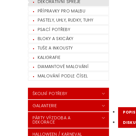
DEKORATIVNÍ SPREJE
PŘÍPRAVKY PRO MALBU
PASTELY, UHLY, RUDKY, TUHY
PSACÍ POTŘEBY
BLOKY A SKICÁKY
TUŠE A INKOUSTY
KALIGRAFIE
DIAMANTOVÉ MALOVÁNÍ
MALOVÁNÍ PODLE ČÍSEL
ŠKOLNÍ POTŘEBY
GALANTERIE
POPIS
PÁRTY VÝZDOBA A
DEKORACE
DISKU
HALLOWEEN / KARNEVAL