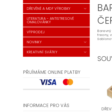
BAR
DŘEVĚNÉ A MDF VÝROBKY
ČE
LITERATURA - ANTISTRESOVÉ
OMALOVÁNKY
Barevný 
VÝPRODEJ
freony, 
šablonov
NOVINKY
KREATIVNÍ SVÁTKY
SOU
PŘIJÍMÁME ONLINE PLATBY
INFORMACE PRO VÁS
DŘEV