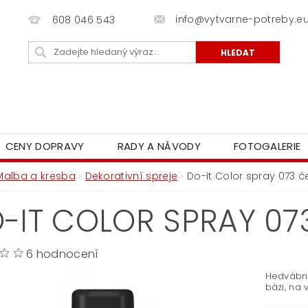
info@vytvarne-potreby.e
608 046 543
CENY DOPRAVY
RADY A NÁVODY
FOTOGALERIE
Malba a kresba
Dekorativní spreje
Do-it Color spray 073 č
-IT COLOR SPRAY 07
6 hodnocení
Hedvábně
bázi, na 