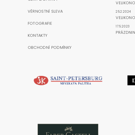
VELIKON
VĚRNOSTNÍ SLEVA
25.2.2024
VELIKONO
FOTOGRAFIE
17.5.2023
PRÁZDNI
KONTAKTY
OBCHODNÍ PODMÍNKY