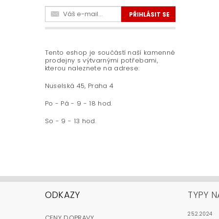
Tento eshop je součástí naší kamenné
prodejny s výtvarnými potřebami,
kterou naleznete na adrese:
Nuselská 45, Praha 4
Po - Pá - 9 - 18 hod.
So - 9 - 13 hod.
ODKAZY
TYPY N
25.2.2024
CENY DOPRAVY