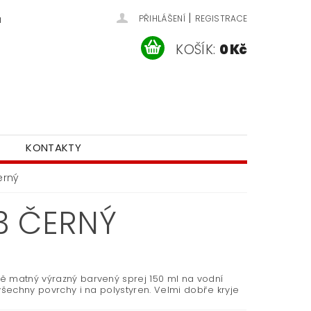
|
u
PŘIHLÁŠENÍ
REGISTRACE
KOŠÍK:
0 Kč
KONTAKTY
erný
3 ČERNÝ
 matný výrazný barvený sprej 150 ml na vodní
všechny povrchy i na polystyren. Velmi dobře kryje