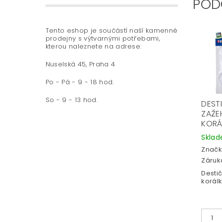
POD
Tento eshop je součástí naší kamenné
prodejny s výtvarnými potřebami,
kterou naleznete na adrese:
Nuselská 45, Praha 4
Po - Pá - 9 - 18 hod.
So - 9 - 13 hod.
DEST
ZAŽE
KORÁL
Skla
Značk
Záruka
Desti
korálky