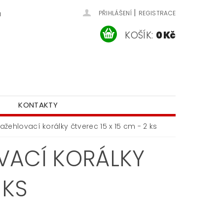
|
u
PŘIHLÁŠENÍ
REGISTRACE
KOŠÍK:
0 Kč
KONTAKTY
ažehlovací korálky čtverec 15 x 15 cm - 2 ks
VACÍ KORÁLKY
 KS