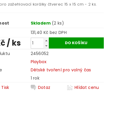
pro zažehlovací korálky čtverec 15 x 15 cm - 2 ks.
nost
Skladem
(2 ks)
131,40 Kč bez DPH
Kč
/ ks
duktu
2456052
Playbox
e
Dětské tvoření pro volný čas
1 rok
Tisk
Dotaz
Hlídat cenu