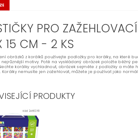
ZE
STIČKY PRO ZAŽEHLOVACÍ
X 15 CM - 2 KS
ení obrázků z korálků používejte podložky pro korálky, na které b
e nejrůznější motivy. Poté na vyskládaný obrázek položte běžný pe
Nechte korálky vychladnout, obrázek sejměte z podložky a máte
. Korálky nemusíte jen zažehlovat, můžete je používat jako normál
VISEJÍCÍ PRODUKTY
Kód:
2456378