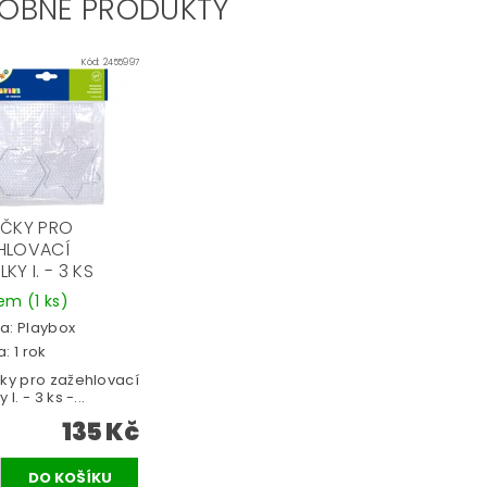
OBNÉ PRODUKTY
Kód:
2455997
IČKY PRO
HLOVACÍ
KY I. - 3 KS
dem
(1 ks)
a:
Playbox
: 1 rok
čky pro zažehlovací
 I. - 3 ks -...
135 Kč