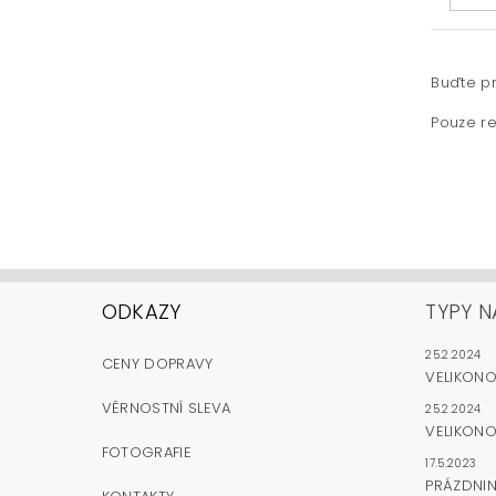
Buďte pr
Pouze re
ODKAZY
TYPY N
25.2.2024
CENY DOPRAVY
VELIKON
VĚRNOSTNÍ SLEVA
25.2.2024
VELIKONO
FOTOGRAFIE
17.5.2023
PRÁZDNI