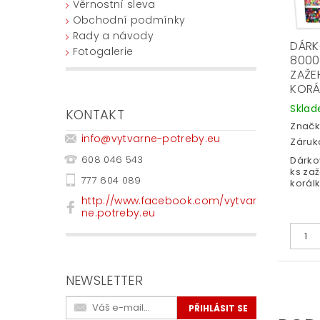
Věrnostní sleva
Obchodní podmínky
Rady a návody
DÁRK
Fotogalerie
8000
ZAŽE
KORÁ
Skla
KONTAKT
Značk
info
@
vytvarne-potreby.eu
Záruka
608 046 543
Dárko
ks za
777 604 089
korálk
http://www.facebook.com/vytvar
ne.potreby.eu
NEWSLETTER