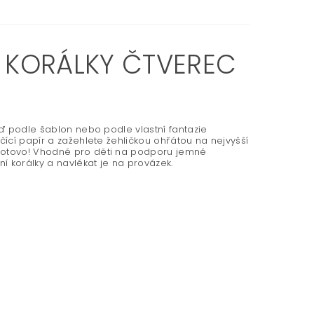
 KORÁLKY ČTVEREC
uď podle šablon nebo podle vlastní fantazie
čící papír a zažehlete žehličkou ohřátou na nejvyšší
 hotovo! Vhodné pro děti na podporu jemné
ní korálky a navlékat je na provázek.