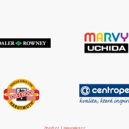
|
Zboží.cz
Heureka.cz