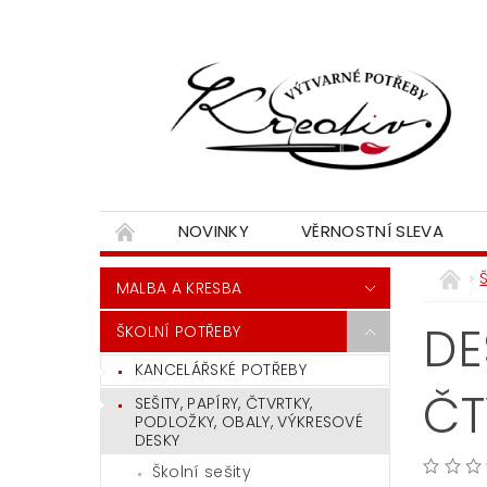
NOVINKY
VĚRNOSTNÍ SLEVA
MALBA A KRESBA
DE
ŠKOLNÍ POTŘEBY
KANCELÁŘSKÉ POTŘEBY
ČT
SEŠITY, PAPÍRY, ČTVRTKY,
PODLOŽKY, OBALY, VÝKRESOVÉ
DESKY
Školní sešity