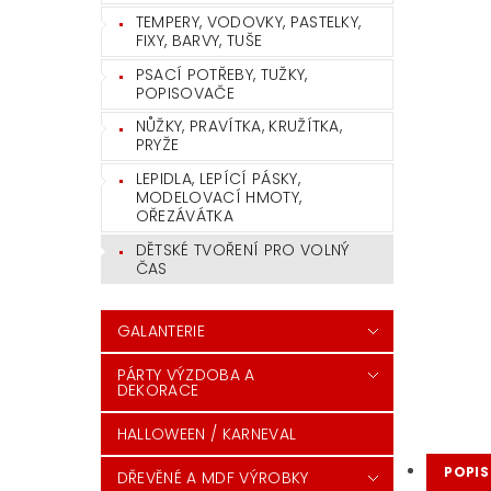
TEMPERY, VODOVKY, PASTELKY,
FIXY, BARVY, TUŠE
PSACÍ POTŘEBY, TUŽKY,
POPISOVAČE
NŮŽKY, PRAVÍTKA, KRUŽÍTKA,
PRYŽE
LEPIDLA, LEPÍCÍ PÁSKY,
MODELOVACÍ HMOTY,
OŘEZÁVÁTKA
DĚTSKÉ TVOŘENÍ PRO VOLNÝ
ČAS
GALANTERIE
PÁRTY VÝZDOBA A
DEKORACE
HALLOWEEN / KARNEVAL
POPIS
DŘEVĚNÉ A MDF VÝROBKY