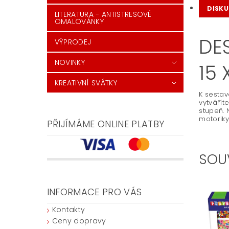
DISKU
LITERATURA - ANTISTRESOVÉ
OMALOVÁNKY
DE
VÝPRODEJ
NOVINKY
15 
KREATIVNÍ SVÁTKY
K sestav
vytvářít
stupeň. 
motoriky
PŘIJÍMÁME ONLINE PLATBY
SOU
INFORMACE PRO VÁS
Kontakty
Ceny dopravy