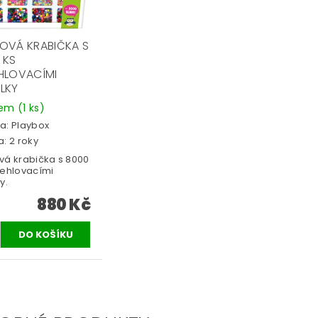
OVÁ KRABIČKA S
 KS
HLOVACÍMI
LKY
dem
(1 ks)
a:
Playbox
: 2 roky
vá krabička s 8000
žehlovacími
y.
880 Kč