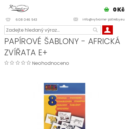
0 Kč
info@vytvarne-potreby.eu
608 046 543
PAPÍROVÉ ŠABLONY - AFRICKÁ
ZVÍŘATA E+
Neohodnoceno