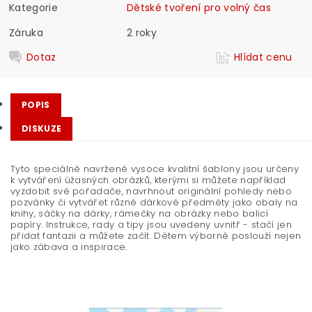
Kategorie
Dětské tvoření pro volný čas
Záruka
2 roky
Dotaz
Hlídat cenu
POPIS
DISKUZE
Tyto speciálně navržené vysoce kvalitní šablony jsou určeny
k vytváření úžasných obrázků, kterými si můžete například
vyzdobit své pořadače, navrhnout originální pohledy nebo
pozvánky či vytvářet různé dárkové předměty jako obaly na
knihy, sáčky na dárky, rámečky na obrázky nebo balicí
papíry. Instrukce, rady a tipy jsou uvedeny uvnitř - stačí jen
přidat fantazii a můžete začít. Dětem výborně poslouží nejen
jako zábava a inspirace.