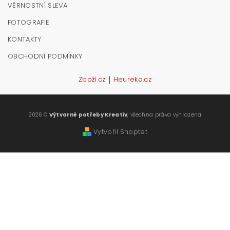
VĚRNOSTNÍ SLEVA
FOTOGRAFIE
KONTAKTY
OBCHODNÍ PODMÍNKY
|
Zboží.cz
Heureka.cz
2026 ©
Výtvarné potřeby Kreativ
, všechna práva vyhrazena
Vytvořil Shoptet