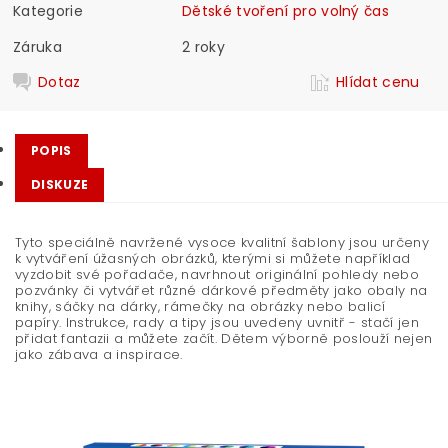
Kategorie
Dětské tvoření pro volný čas
Záruka
2 roky
Dotaz
Hlídat cenu
POPIS
DISKUZE
Tyto speciálně navržené vysoce kvalitní šablony jsou určeny
k vytváření úžasných obrázků, kterými si můžete například
vyzdobit své pořadače, navrhnout originální pohledy nebo
pozvánky či vytvářet různé dárkové předměty jako obaly na
knihy, sáčky na dárky, rámečky na obrázky nebo balicí
papíry. Instrukce, rady a tipy jsou uvedeny uvnitř - stačí jen
přidat fantazii a můžete začít. Dětem výborně poslouží nejen
jako zábava a inspirace.