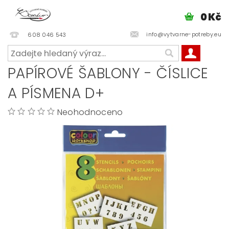
0 Kč
info@vytvarne-potreby.eu
608 046 543
PAPÍROVÉ ŠABLONY - ČÍSLICE
A PÍSMENA D+
Neohodnoceno