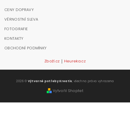
CENY DOPRAVY
VĚRNOSTNÍ SLEVA
FOTOGRAFIE
KONTAKTY
OBCHODNÍ PODMÍNKY
|
Zboží.cz
Heureka.cz
2026 ©
Výtvarné potřeby Kreativ
, všechna práva vyhrazena
Vytvořil Shoptet