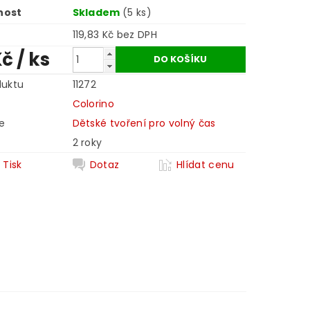
nost
Skladem
(5 ks)
119,83 Kč bez DPH
Kč
/ ks
duktu
11272
Colorino
e
Dětské tvoření pro volný čas
2 roky
Tisk
Dotaz
Hlídat cenu