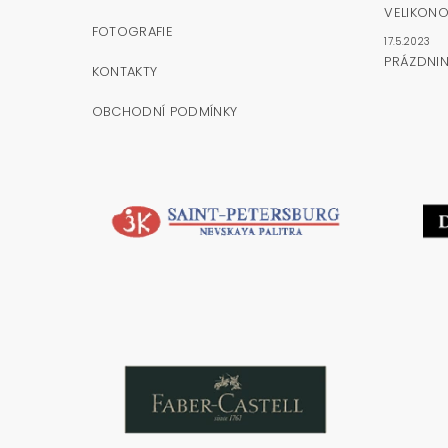
VELIKONO
FOTOGRAFIE
17.5.2023
PRÁZDNI
KONTAKTY
OBCHODNÍ PODMÍNKY