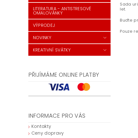
Sada urč
LITERATURA - ANTISTRESOVÉ
let.
OMALOVÁNKY
Buďte pr
VÝPRODEJ
Pouze re
NOVINKY
KREATIVNÍ SVÁTKY
PŘIJÍMÁME ONLINE PLATBY
INFORMACE PRO VÁS
Kontakty
Ceny dopravy