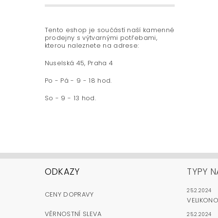
Tento eshop je součástí naší kamenné
prodejny s výtvarnými potřebami,
kterou naleznete na adrese:
Nuselská 45, Praha 4
Po - Pá - 9 - 18 hod.
So - 9 - 13 hod.
ODKAZY
TYPY N
25.2.2024
CENY DOPRAVY
VELIKON
VĚRNOSTNÍ SLEVA
25.2.2024