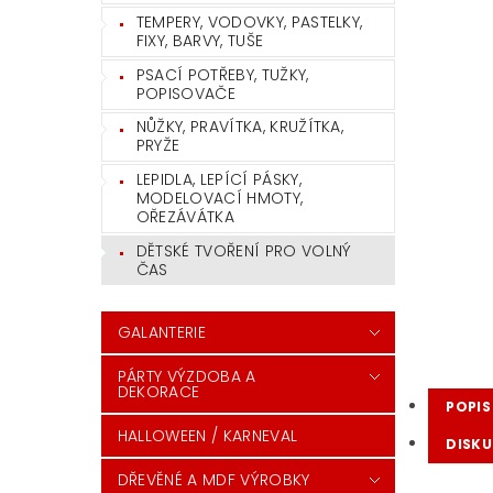
TEMPERY, VODOVKY, PASTELKY,
FIXY, BARVY, TUŠE
PSACÍ POTŘEBY, TUŽKY,
POPISOVAČE
NŮŽKY, PRAVÍTKA, KRUŽÍTKA,
PRYŽE
LEPIDLA, LEPÍCÍ PÁSKY,
MODELOVACÍ HMOTY,
OŘEZÁVÁTKA
DĚTSKÉ TVOŘENÍ PRO VOLNÝ
ČAS
GALANTERIE
PÁRTY VÝZDOBA A
DEKORACE
POPIS
HALLOWEEN / KARNEVAL
DISKU
DŘEVĚNÉ A MDF VÝROBKY