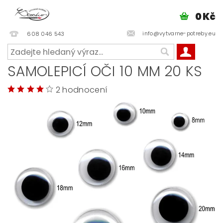
0 Kč
info@vytvarne-potreby.eu
608 046 543
SAMOLEPICÍ OČI 10 MM 20 KS
2 hodnocení