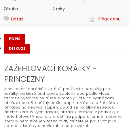
Záruka
2 roky
Dotaz
Hlídat cenu
POPIS
DISKUZE
ZAŽEHLOVACÍ KORÁLKY -
PRINCEZNY
K sestavení obrázků z korálků používejte podložky pro
korálky, na které buď podle šablon nebo podle vlastní
fantazie vytváříte nejrůznější motivy. Poté na vyskládaný
obrázek položte běžný pečící papír a zažehlete žehličkou
ohřátou na nejvyšší stupeň, dokud se korálky nespečou.
Nechte korálky vychladnout, obrázek sejměte z podložky a
máte hotovo! Vhodné pro děti na podporu jemné motoriky.
Korálky nemusíte jen zažehlovat, můžete je používat jako
normální korálky a navlékat je na provázek.