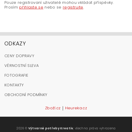
Pouze registrovaní uživatelé mohou vkládat příspěvky.
Prosím
přihlaste se
nebo se
registrujte
.
ODKAZY
CENY DOPRAVY
VĚRNOSTNÍ SLEVA
FOTOGRAFIE
KONTAKTY
OBCHODNÍ PODMÍNKY
|
Zboží.cz
Heureka.cz
2026 ©
Výtvarné potřeby Kreativ
, všechna práva vyhrazena