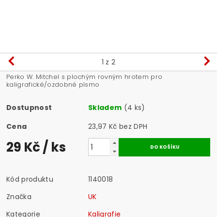
1
z 2
Perko W. Mitchel s plochým rovným hrotem pro
kaligrafické/ozdobné písmo
Dostupnost
Skladem
(4 ks)
Cena
23,97 Kč bez DPH
29 Kč
/ ks
Kód produktu
1140018
Značka
UK
Kategorie
Kaligrafie