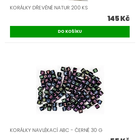
KORÁLKY DŘEVĚNÉ NATUR 200 KS
145 Kč
KORÁLKY NAVLÉKACÍ ABC - ČERNÉ 30 G