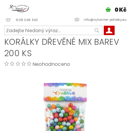
0 Kč
info@vytvarne-potreby.eu
608 046 543
KORÁLKY DŘEVĚNÉ MIX BAREV
200 KS
Neohodnoceno