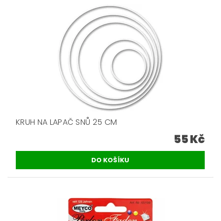
KRUH NA LAPAČ SNŮ 25 CM
55 Kč