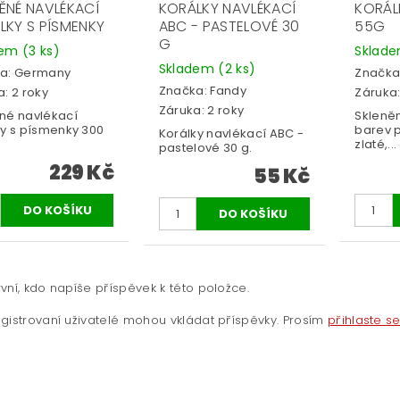
ĚNÉ NAVLÉKACÍ
KORÁLKY NAVLÉKACÍ
KORÁL
LKY S PÍSMENKY
ABC - PASTELOVÉ 30
55G
G
dem
(3 ks)
Sklad
Skladem
(2 ks)
a:
Germany
Značka
Značka:
Fandy
: 2 roky
Záruka:
Záruka: 2 roky
né navlékací
Skleněn
ky s písmenky 300
barev 
Korálky navlékací ABC -
zlaté,...
pastelové 30 g.
229 Kč
55 Kč
vní, kdo napíše příspěvek k této položce.
gistrovaní uživatelé mohou vkládat příspěvky. Prosím
přihlaste s