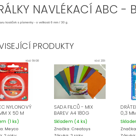
RÁLKY NAVLÉKACÍ ABC - B
varu kostiček s písmenky - o velikosti 6 mm / 30 g.
VISEJÍCÍ PRODUKTY
Kód:
65198
Kód:
2001
EC NYLONOVÝ
SADA FILCŮ - MIX
DRÁTE
 MM X 50 M
BAREV A4 180G
0,3 MM
dem
(1 ks)
Skladem
(4 ks)
Sklad
a:
Meyco
Značka:
Creatoys
Značka
: 2 roky
Záruka: 2 roky
Záruka: