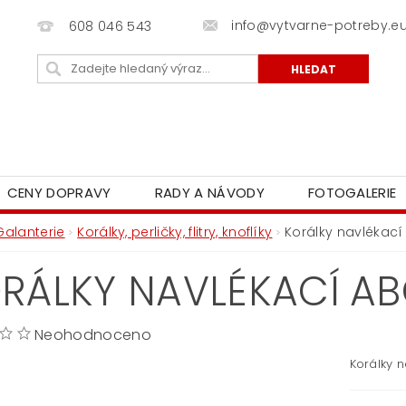
info@vytvarne-potreby.e
608 046 543
CENY DOPRAVY
RADY A NÁVODY
FOTOGALERIE
Galanterie
Korálky, perličky, flitry, knoflíky
Korálky navlékací
RÁLKY NAVLÉKACÍ ABC
Neohodnoceno
Korálky n