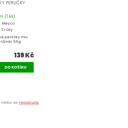
KY PERLIČKY
em
(1 ks)
:
Meyco
 2 roky
é perličky mix
průměr 55g
139 Kč
e
nebo se
registrujte
.