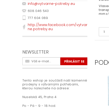
info
@
vytvarne-potreby.eu
Vlase
transp
608 046 543
mm x 
777 604 089
http://www.facebook.com/vytvar
ne.potreby.eu
NEWSLETTER
POD
Tento eshop je součástí naší kamenné
prodejny s výtvarnými potřebami,
kterou naleznete na adrese:
Nuselská 45, Praha 4
Po - Pá - 9 - 18 hod.