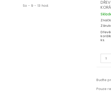
DŘEV
So - 9 - 13 hod.
KORÁ
Skla
Značk
Záruka
Dřevě
korál
ks.
Buďte pr
Pouze re