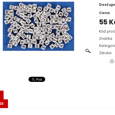
Dostup
Cena
55 
Kód pro
Značka
Kategori
Záruka
ZE