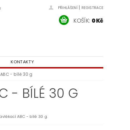
|
u
PŘIHLÁŠENÍ
REGISTRACE
KOŠÍK:
0 Kč
KONTAKTY
 ABC - bílé 30 g
 - BÍLÉ 30 G
avlékací ABC - bílé 30 g.