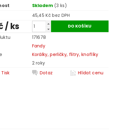
nost
Skladem
(3 ks)
45,45 Kč bez DPH
Kč
/ ks
duktu
171678
Fandy
e
Korálky, perličky, flitry, knoflíky
2 roky
Tisk
Dotaz
Hlídat cenu