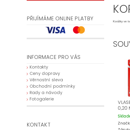
KO
PŘIJÍMÁME ONLINE PLATBY
Korálky ve t
SOU
INFORMACE PRO VÁS
Kontakty
Ceny dopravy
Věrnostní sleva
Obchodní podmínky
Rady a návody
Fotogalerie
VLAS
0,20
Skla
Značk
KONTAKT
Záruka