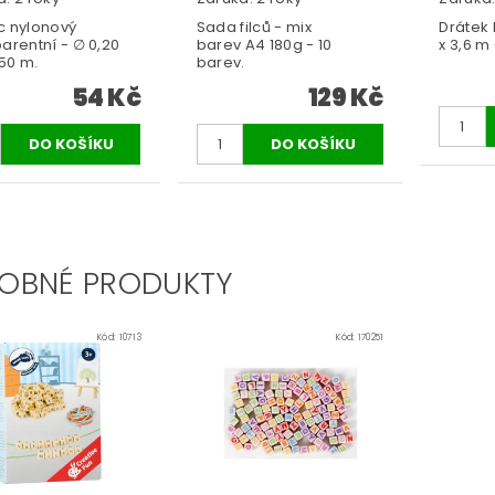
c nylonový
Sada filců - mix
Drátek
arentní - ∅ 0,20
barev A4 180g - 10
x 3,6 m 
50 m.
barev.
54 Kč
129 Kč
OBNÉ PRODUKTY
Kód:
10713
Kód:
170251