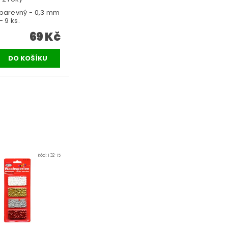
 barevný - 0,3 mm
- 9 ks.
69 Kč
Kód:
132-15