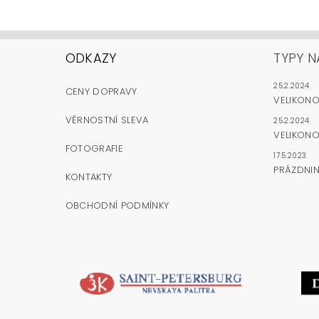
ODKAZY
TYPY N
25.2.2024
CENY DOPRAVY
VELIKON
VĚRNOSTNÍ SLEVA
25.2.2024
VELIKONO
FOTOGRAFIE
17.5.2023
PRÁZDNI
KONTAKTY
OBCHODNÍ PODMÍNKY