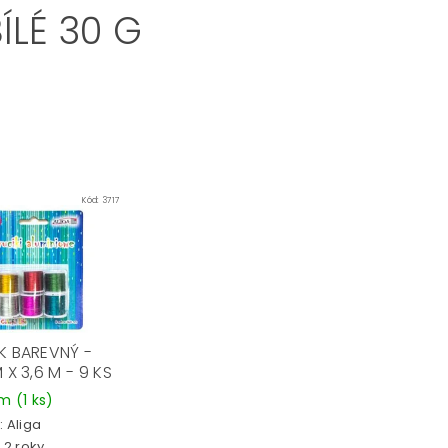
ÍLÉ 30 G
Kód:
3717
K BAREVNÝ -
 X 3,6 M - 9 KS
em
(1 ks)
:
Aliga
 2 roky