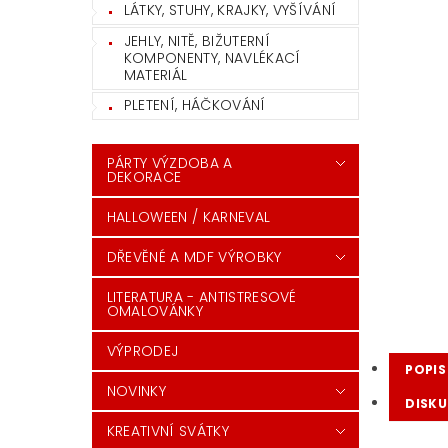
LÁTKY, STUHY, KRAJKY, VYŠÍVÁNÍ
JEHLY, NITĚ, BIŽUTERNÍ
KOMPONENTY, NAVLÉKACÍ
MATERIÁL
PLETENÍ, HÁČKOVÁNÍ
PÁRTY VÝZDOBA A
DEKORACE
HALLOWEEN / KARNEVAL
DŘEVĚNÉ A MDF VÝROBKY
LITERATURA - ANTISTRESOVÉ
OMALOVÁNKY
VÝPRODEJ
POPIS
NOVINKY
DISKU
KREATIVNÍ SVÁTKY