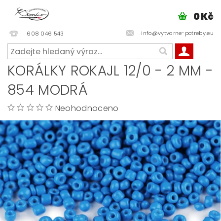
0 Kč
info@vytvarne-potreby.eu
608 046 543
KORÁLKY ROKAJL 12/0 - 2 MM -
854 MODRÁ
Neohodnoceno