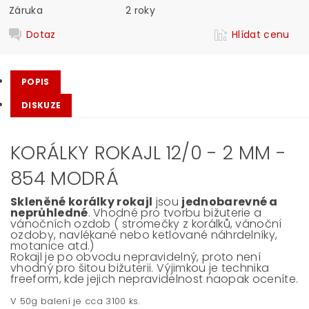
Záruka
2 roky
Dotaz
Hlídat cenu
POPIS
DISKUZE
KORÁLKY ROKAJL 12/0 - 2 MM -
854 MODRÁ
Skleněné korálky rokajl
jsou
jednobarevné a
neprůhledné
. Vhodné pro tvorbu bižuterie a
vánočních ozdob ( stromečky z korálků, vánoční
ozdoby, navlékané nebo ketlované náhrdelníky,
motanice atd.)
Rokajl je po obvodu nepravidelný, proto není
vhodný pro šitou bižuterii. Výjimkou je technika
freeform, kde jejich nepravidelnost naopak oceníte.
V 50g balení je cca 3100 ks.