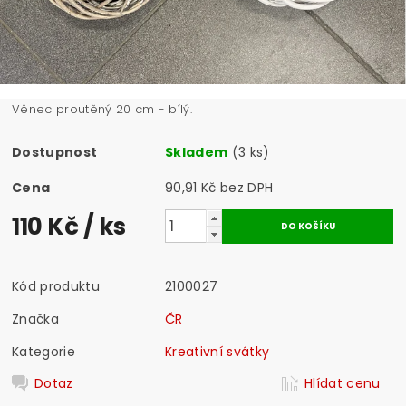
Věnec proutěný 20 cm - bílý.
Dostupnost
Skladem
(3 ks)
Cena
90,91 Kč bez DPH
110 Kč
/ ks
Kód produktu
2100027
Značka
ČR
Kategorie
Kreativní svátky
Dotaz
Hlídat cenu