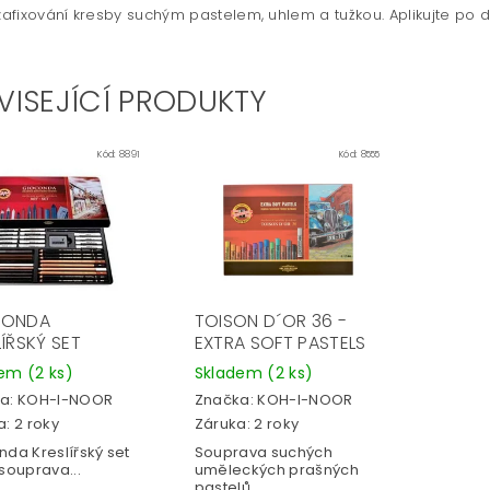
 zafixování kresby suchým pastelem, uhlem a tužkou. Aplikujte po 
VISEJÍCÍ PRODUKTY
Kód:
8891
Kód:
8555
CONDA
TOISON D´OR 36 -
ÍŘSKÝ SET
EXTRA SOFT PASTELS
dem
(2 ks)
Skladem
(2 ks)
a:
KOH-I-NOOR
Značka:
KOH-I-NOOR
: 2 roky
Záruka: 2 roky
nda Kreslířský set
Souprava suchých
souprava...
uměleckých prašných
pastelů,...