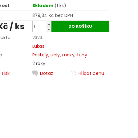
nost
Skladem
(1 ks)
379,34 Kč bez DPH
Kč
/ ks
duktu
2323
Lukas
e
Pastely, uhly, rudky, tuhy
2 roky
Tisk
Dotaz
Hlídat cenu