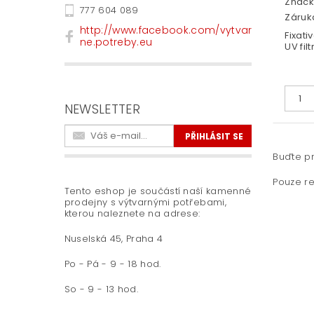
Značk
777 604 089
Záruka
http://www.facebook.com/vytvar
Fixati
ne.potreby.eu
UV fil
NEWSLETTER
Buďte pr
Pouze re
Tento eshop je součástí naší kamenné
prodejny s výtvarnými potřebami,
kterou naleznete na adrese:
Nuselská 45, Praha 4
Po - Pá - 9 - 18 hod.
So - 9 - 13 hod.