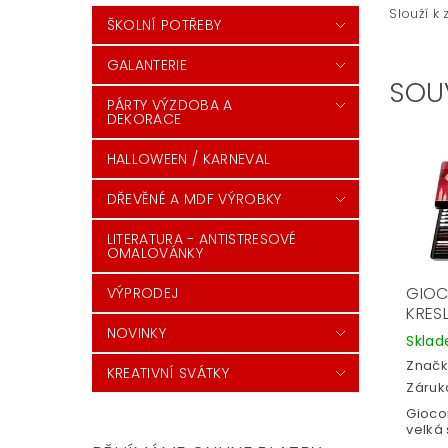
Slouží k
ŠKOLNÍ POTŘEBY
GALANTERIE
SOU
PÁRTY VÝZDOBA A
DEKORACE
HALLOWEEN / KARNEVAL
DŘEVĚNÉ A MDF VÝROBKY
LITERATURA - ANTISTRESOVÉ
OMALOVÁNKY
GIO
VÝPRODEJ
KRESL
NOVINKY
Skla
Značk
KREATIVNÍ SVÁTKY
Záruka
Gioco
velká 