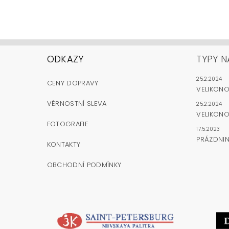
ODKAZY
TYPY N
25.2.2024
CENY DOPRAVY
VELIKON
VĚRNOSTNÍ SLEVA
25.2.2024
VELIKONO
FOTOGRAFIE
17.5.2023
PRÁZDNI
KONTAKTY
OBCHODNÍ PODMÍNKY