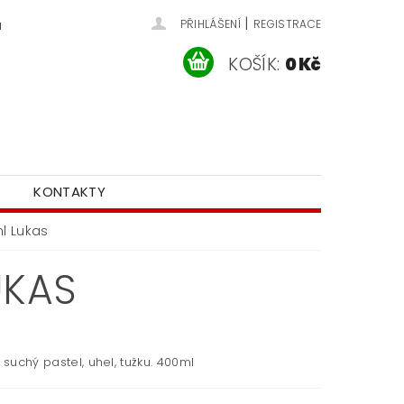
|
u
PŘIHLÁŠENÍ
REGISTRACE
KOŠÍK:
0 Kč
KONTAKTY
ml Lukas
UKAS
a suchý pastel, uhel, tužku. 400ml