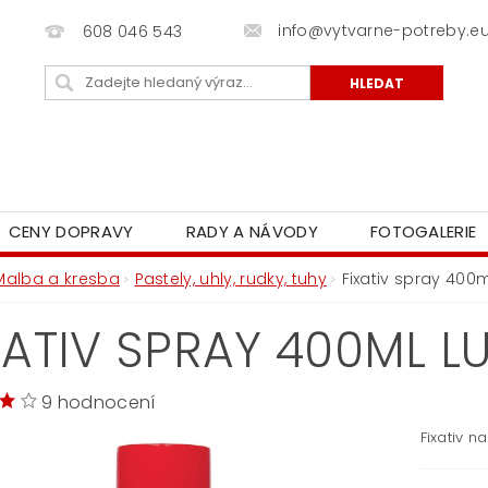
info@vytvarne-potreby.e
608 046 543
CENY DOPRAVY
RADY A NÁVODY
FOTOGALERIE
Malba a kresba
Pastely, uhly, rudky, tuhy
Fixativ spray 400
XATIV SPRAY 400ML L
9 hodnocení
Fixativ n