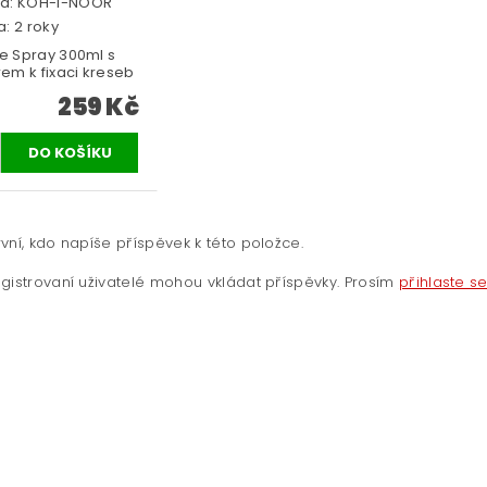
a:
KOH-I-NOOR
: 2 roky
ve Spray 300ml s
trem k fixaci kreseb
259 Kč
vní, kdo napíše příspěvek k této položce.
gistrovaní uživatelé mohou vkládat příspěvky. Prosím
přihlaste s