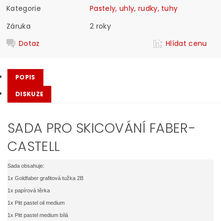
Kategorie
Pastely, uhly, rudky, tuhy
Záruka
2 roky
Dotaz
Hlídat cenu
POPIS
DISKUZE
SADA PRO SKICOVÁNÍ FABER-
CASTELL
Sada obsahuje:
1x Goldfaber grafitová tužka 2B
1x papírová těrka
1x Pitt pastel oil medium
1x Pitt pastel medium bílá