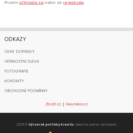
Prosím
přihlaste se
nebo se
registrujte
.
ODKAZY
CENY DOPRAVY
VĚRNOSTNÍ SLEVA
FOTOGRAFIE
KONTAKTY
OBCHODNÍ PODMÍNKY
|
Zboží.cz
Heureka.cz
2026 ©
Výtvarné potřeby Kreativ
, všechna práva vyhrazena