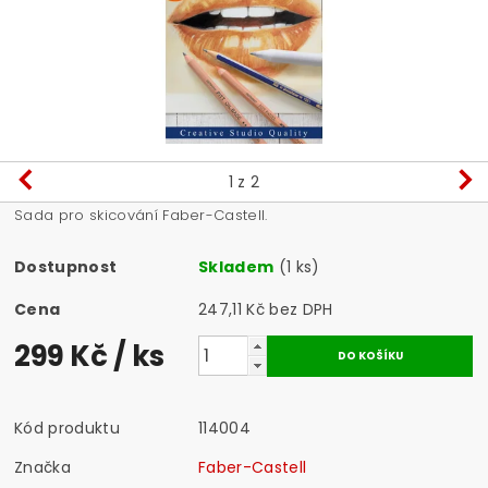
1
z 2
Sada pro skicování Faber-Castell.
Dostupnost
Skladem
(1 ks)
Cena
247,11 Kč bez DPH
299 Kč
/ ks
Kód produktu
114004
Značka
Faber-Castell