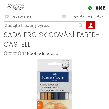
0 Kč
info@vytvarne-potreby.eu
608 046 543
SADA PRO SKICOVÁNÍ FABER-
CASTELL
Neohodnoceno