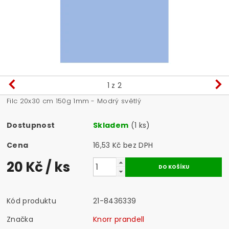
1
z 2
Filc 20x30 cm 150g 1mm - Modrý světlý
Dostupnost
Skladem
(1 ks)
Cena
16,53 Kč bez DPH
20 Kč
/ ks
Kód produktu
21-8436339
Značka
Knorr prandell