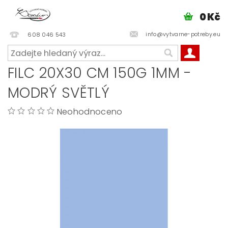
0 Kč
info@vytvarne-potreby.eu
608 046 543
FILC 20X30 CM 150G 1MM -
MODRÝ SVĚTLÝ
Neohodnoceno