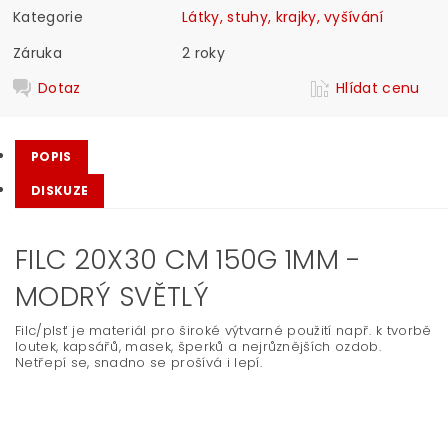
Kategorie
Látky, stuhy, krajky, vyšívání
Záruka
2 roky
Dotaz
Hlídat cenu
POPIS
DISKUZE
FILC 20X30 CM 150G 1MM -
MODRÝ SVĚTLÝ
Filc/plsť je materiál pro široké výtvarné použití např. k tvorbě
loutek, kapsářů, masek, šperků a nejrůznějších ozdob.
Netřepí se, snadno se prošívá i lepí.