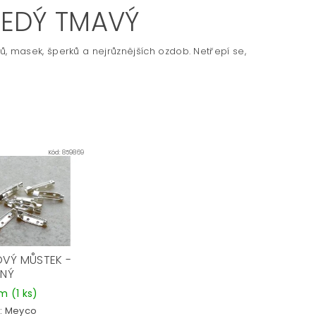
ŠEDÝ TMAVÝ
ů, masek, šperků a nejrůznějších ozdob. Netřepí se,
Kód:
859869
VÝ MŮSTEK -
RNÝ
em
(1 ks)
:
Meyco