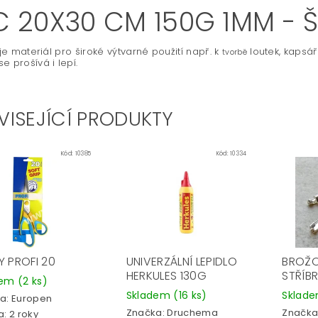
LC 20X30 CM 150G 1MM - 
ť je materiál pro široké výtvarné použití např. k
loutek, kapsář
tvorbě
e prošívá i lepí.
VISEJÍCÍ PRODUKTY
Kód:
10385
Kód:
10334
Y PROFI 20
UNIVERZÁLNÍ LEPIDLO
BROŽO
HERKULES 130G
STŘÍB
dem
(2 ks)
Skladem
(16 ks)
Sklad
a:
Europen
Značka:
Druchema
Značka
: 2 roky