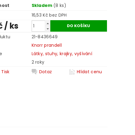
nost
Skladem
(8 ks)
16,53 Kč bez DPH
č
/ ks
duktu
21-8436649
Knorr prandell
e
Látky, stuhy, krajky, vyšívání
2 roky
Tisk
Dotaz
Hlídat cenu