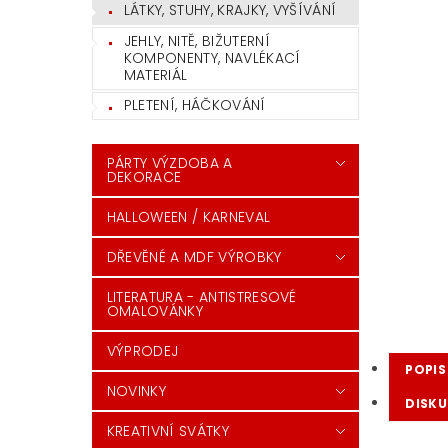
LÁTKY, STUHY, KRAJKY, VYŠÍVÁNÍ
JEHLY, NITĚ, BIŽUTERNÍ
KOMPONENTY, NAVLÉKACÍ
MATERIÁL
PLETENÍ, HÁČKOVÁNÍ
PÁRTY VÝZDOBA A
DEKORACE
HALLOWEEN / KARNEVAL
DŘEVĚNÉ A MDF VÝROBKY
LITERATURA - ANTISTRESOVÉ
OMALOVÁNKY
VÝPRODEJ
POPIS
NOVINKY
DISKU
KREATIVNÍ SVÁTKY