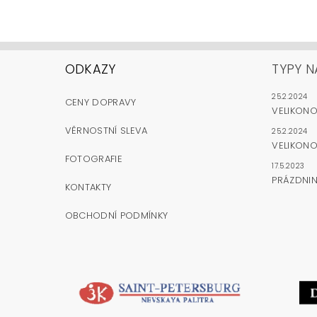
ODKAZY
TYPY N
25.2.2024
CENY DOPRAVY
VELIKON
VĚRNOSTNÍ SLEVA
25.2.2024
VELIKONO
FOTOGRAFIE
17.5.2023
PRÁZDNI
KONTAKTY
OBCHODNÍ PODMÍNKY