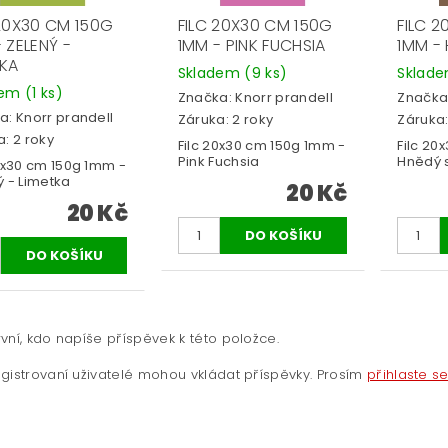
 20X30 CM 150G
FILC 20X30 CM 150G
FILC 
 ZELENÝ -
1MM - PINK FUCHSIA
1MM -
TKA
Skladem
(9 ks)
Sklad
dem
(1 ks)
Značka:
Knorr prandell
Značka
a:
Knorr prandell
Záruka: 2 roky
Záruka:
: 2 roky
Filc 20x30 cm 150g 1mm -
Filc 20
Pink Fuchsia
Hnědý 
20x30 cm 150g 1mm -
ý - Limetka
20 Kč
20 Kč
vní, kdo napíše příspěvek k této položce.
gistrovaní uživatelé mohou vkládat příspěvky. Prosím
přihlaste s