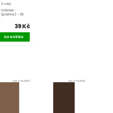
 2 roky
ý můstek -
 (platina) - 25
..
39 Kč
Kód:
21-8436583
Kód:
21-8436592