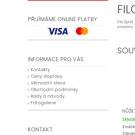
FI
PŘIJÍMÁME ONLINE PLATBY
Filc/pls
snadno s
SOU
INFORMACE PRO VÁS
Kontakty
Ceny dopravy
Věrnostní sleva
Obchodní podmínky
Rady a návody
Fotogalerie
NŮŽK
Skla
Značk
KONTAKT
Záruka