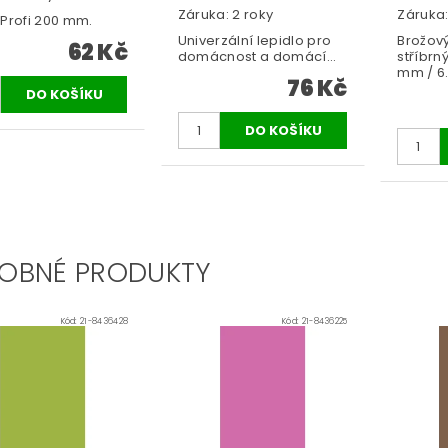
Záruka: 2 roky
Záruka:
 Profi 200 mm.
Univerzální lepidlo pro
Brožov
62 Kč
domácnost a domácí...
stříbrný
mm / 6.
76 Kč
OBNÉ PRODUKTY
Kód:
21-8436428
Kód:
21-8436225