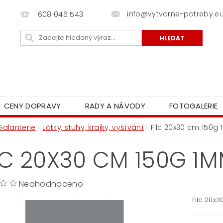
info@vytvarne-potreby.e
608 046 543
CENY DOPRAVY
RADY A NÁVODY
FOTOGALERIE
Galanterie
Látky, stuhy, krajky, vyšívání
Filc 20x30 cm 150g
LC 20X30 CM 150G 1
Neohodnoceno
Filc 20x