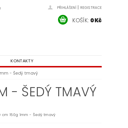
|
u
PŘIHLÁŠENÍ
REGISTRACE
KOŠÍK:
0 Kč
KONTAKTY
 1mm - Šedý tmavý
MM - ŠEDÝ TMAVÝ
30 cm 150g 1mm - Šedý tmavý