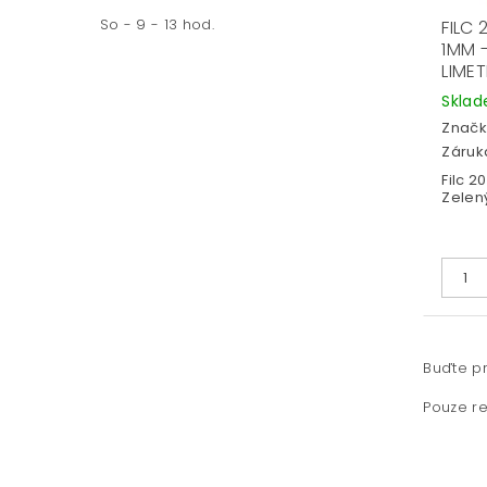
So - 9 - 13 hod.
FILC
1MM -
LIME
Skla
Značk
Záruka
Filc 
Zelen
Buďte pr
Pouze re