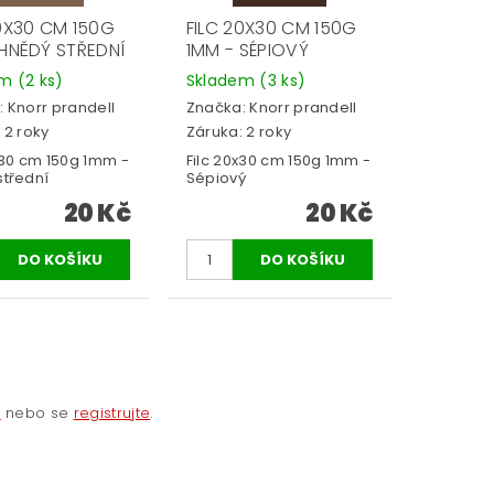
20X30 CM 150G
FILC 20X30 CM 150G
 HNĚDÝ STŘEDNÍ
1MM - SÉPIOVÝ
em
(2 ks)
Skladem
(3 ks)
:
Knorr prandell
Značka:
Knorr prandell
 2 roky
Záruka: 2 roky
x30 cm 150g 1mm -
Filc 20x30 cm 150g 1mm -
střední
Sépiový
20 Kč
20 Kč
e
nebo se
registrujte
.