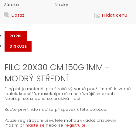
Záruka
2 roky
Dotaz
Hlídat cenu
POPIS
DISKUZE
FILC 20X30 CM 150G 1MM -
MODRÝ STŘEDNÍ
Filc/plsť je materiál pro široké výtvarné použití např. k tvorbě
loutek, kapsářů, masek, šperků a nejrůznějších ozdob.
Nepřepí se, snadno se prošívá i lepí.
Buďte první, kdo napíše příspěvek k této položce.
Pouze registrovaní uživatelé mohou vkládat příspěvky.
Prosím
přihlaste se
nebo se
registrujte
.