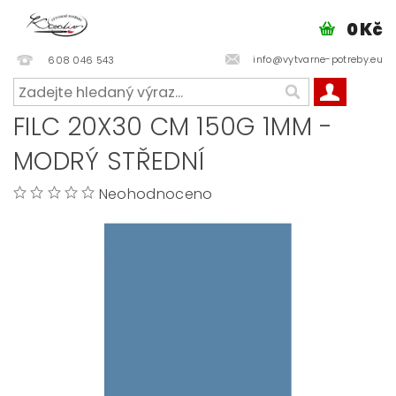
0 Kč
info@vytvarne-potreby.eu
608 046 543
FILC 20X30 CM 150G 1MM -
MODRÝ STŘEDNÍ
Neohodnoceno